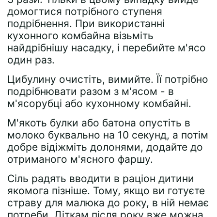
домогтися потрібного ступеня
подрібнення. При використанні
кухонного комбайна візьміть
найдрібнішу насадку, і перебийте м'ясо
один раз.
Цибулину очистіть, вимийте. Її потрібно
подрібнювати разом з м'ясом - в
м'ясорубці або кухонному комбайні.
М'якоть булки або батона опустіть в
молоко буквально на 10 секунд, а потім
добре відіжміть долонями, додайте до
отриманого м'ясного фаршу.
Сіль радять вводити в раціон дитини
якомога пізніше. Тому, якщо ви готуєте
страву для малюка до року, в ній немає
потреби. Діткам після року вже можна