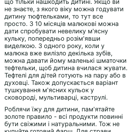
що тільки нашкодить дитині. Якщо ви
не знаєте, з якого віку можна годувати
дитину тюфтельками, то тут все
просто. З 10 місяців малюкові можна
дати спробувати невелику м'ясну
кульку, попередньо розім'явши
виделкою. З одного року, коли у
малюка вже вилізло декілька зубів,
можна давати йому маленькі шматочки
тефтельки, щоб дитина вчилася жувати.
Тефтелі для дітей готують на пару або в
духовці. Також допускається варіант
тушкування м'ясних кульок у
сковороді, мультиварці, каструлі.
Роблячи їжу для дитини, пам'ятайте
золоте правило - всі продукти повинні
бути свіжими і натуральними. Тож не
купуйте готовий фарш. Для страви