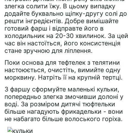
злегка солити їжу. В цьому випадку
додайте буквально щіпку-другу солі до
решти інгредієнтів. Добре вимішайте
готовий фарш і відправте його в
холодильник на 20-30 хвилинок. За цей
час він настоїться, його консистенція
стане зручною для ліплення.
Поки основа для тефтелек з телятини
настоюється, очистіть, вимийте одну
морквину. Натріть її на крупній тертці.
З фаршу сформуйте маленькі кульки,
попередньо злегка змочивши долоні у
воді. За розміром дитячі тюфтельки
більше нагадують фрикадельки - вони
не набагато більше волоського горіха.