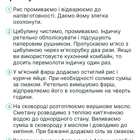
Рис промиваємо і відварюємо до
напівготовності. Даємо йому злегка
охолонути.
Цибулину чистимо, промиваємо. Індичку
ретельно обполіскувати і підсушують
паперовим рушником. Пропускаємо м'ясо з
цибулиною через м'ясорубку два рази. Якщо
ви використовуєте кухонний комбайн, то
досить перемолоти індичку один раз.
У м'ясний фарш додаємо остиглий рис і
куряче яйце. При необхідності солимо суміш
за смаком. Ретельно вимішуємо фарш,
відправляємо його в холодильник на чверть
години.
На сковороді розтоплюємо вершкове масло.
Сметану розводимо з теплою кип'яченою
водою до однорідного стану. Виливаємо
суміш в сковороду з маслом і доводимо до
кипіння. При бажанні додаємо сіль за смаком.