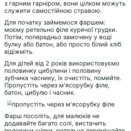
з гарним гарніром, вони цілком можуть
служити самостійною стравою.
Для початку займемося фаршем:
моєму ретельно філе курячої грудки.
Потім, попередньо замочену у воді
булку або батон, або просто білий хліб
відіжміть.
Для дітей від 2 років використовуємо
половинку цибулини і половину
зубчика часнику, їх очистіть, помийте.
Пропустіть через м'ясорубку філе,
батон, цибулю і часник.
Фарш посоліть, для малюків не
додавайте багато солі, вистачить
половини щіпки, ретельно перемішайте.