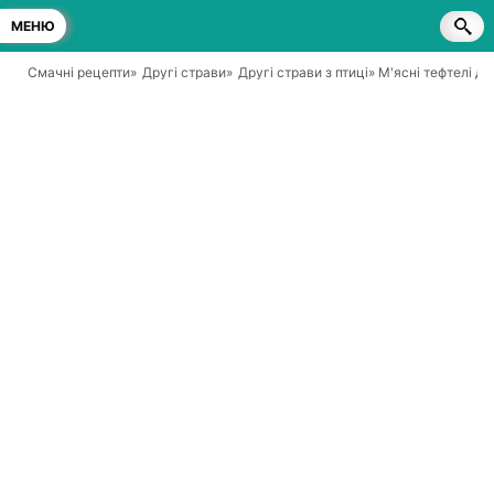
МЕНЮ
Смачні рецепти
»
Другі страви
»
Другі страви з птиці
» М'ясні тефтелі дл