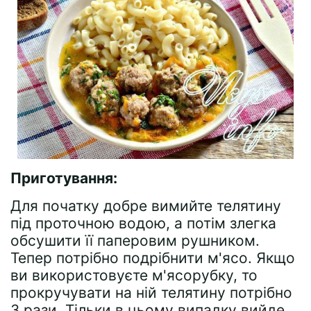
Приготування:
Для початку добре вимийте телятину
під проточною водою, а потім злегка
обсушити її паперовим рушником.
Тепер потрібно подрібнити м'ясо. Якщо
ви використовуєте м'ясорубку, то
прокручувати на ній телятину потрібно
3 рази. Тільки в цьому випадку вийде