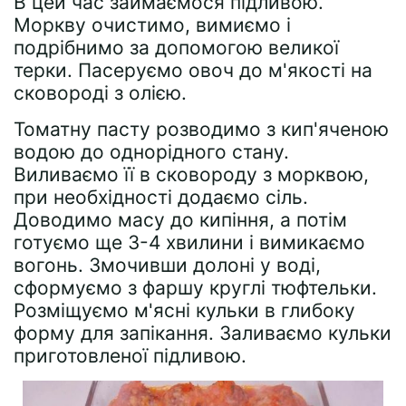
В цей час займаємося підливою.
Моркву очистимо, вимиємо і
подрібнимо за допомогою великої
терки. Пасеруємо овоч до м'якості на
сковороді з олією.
Томатну пасту розводимо з кип'яченою
водою до однорідного стану.
Виливаємо її в сковороду з морквою,
при необхідності додаємо сіль.
Доводимо масу до кипіння, а потім
готуємо ще 3-4 хвилини і вимикаємо
вогонь. Змочивши долоні у воді,
сформуємо з фаршу круглі тюфтельки.
Розміщуємо м'ясні кульки в глибоку
форму для запікання. Заливаємо кульки
приготовленої підливою.