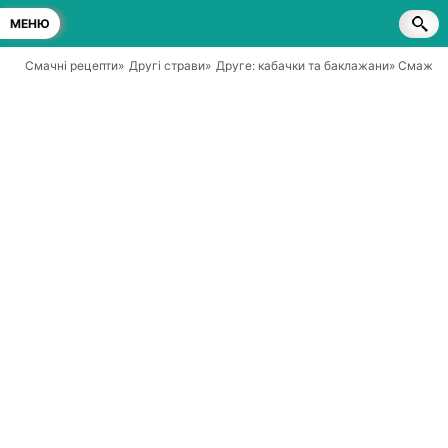
МЕНЮ
Смачні рецепти
»
Другі страви
»
Друге: кабачки та баклажани
» Смажені