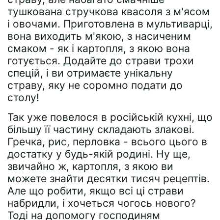
тушкована стручкова квасоля з м'ясом
і овочами. Приготовлена ​​в мультиварці,
вона виходить м'якою, з насиченим
смаком - як і картопля, з якою вона
готується. Додайте до страви трохи
спецій, і ви отримаєте унікальну
страву, яку не соромно подати до
столу!
Так уже повелося в російській кухні, що
більшу її частину складають злакові.
Гречка, рис, перловка - всього цього в
достатку у будь-якій родині. Ну ще,
звичайно ж, картопля, з якою ви
можете знайти десятки тисяч рецептів.
Але що робити, якщо всі ці страви
набридли, і хочеться чогось нового?
Тоді на допомогу господиням