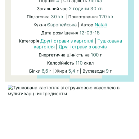
4
Легка
Порцій:
| Складність
2 години 30 хв.
Загальний час
30 хв.
120 хв.
Підготовка
| Приготування
Європейська
Natali
Кухня
| Автор
12-03-18
Дата розміщення
Другі страви з картоплі
|
Тушкована
Категорія
картопля
|
Другі страви з овочів
100
Енергетична цінність на
г
110
Калорійність
ккал
6,6
5,4
9
Білки
г | Жири
г | Вуглеводи
г