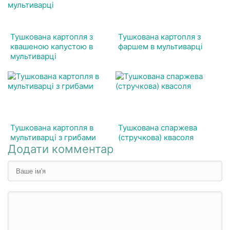
Тушкована картопля з
Тушкована картопля з
квашеною капустою в
фаршем в мультиварці
мультиварці
Тушкована картопля в
Тушкована спаржева
мультиварці з грибами
(стручкова) квасоля
Додати комментар