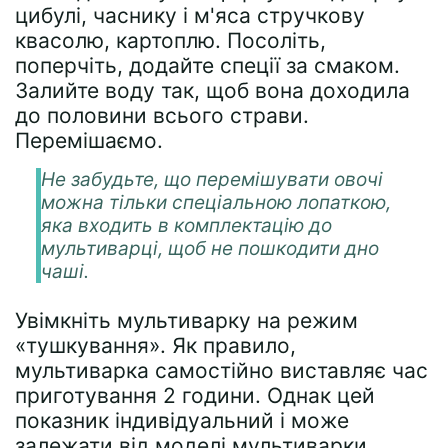
цибулі, часнику і м'яса стручкову
квасолю, картоплю. Посоліть,
поперчіть, додайте спеції за смаком.
Залийте воду так, щоб вона доходила
до половини всього страви.
Перемішаємо.
Не забудьте, що перемішувати овочі
можна тільки спеціальною лопаткою,
яка входить в комплектацію до
мультиварці, щоб не пошкодити дно
чаші.
Увімкніть мультиварку на режим
«тушкування». Як правило,
мультиварка самостійно виставляє час
приготування 2 години. Однак цей
показник індивідуальний і може
залежати від моделі мультиварки.