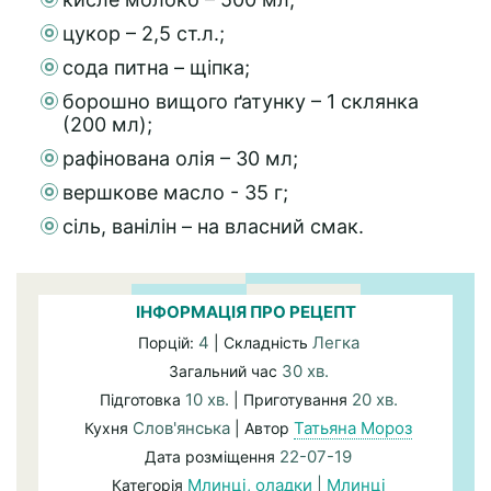
цукор – 2,5 ст.л.;
сода питна – щіпка;
борошно вищого ґатунку – 1 склянка
(200 мл);
рафінована олія – 30 мл;
вершкове масло - 35 г;
сіль, ванілін – на власний смак.
ІНФОРМАЦІЯ ПРО РЕЦЕПТ
4
Легка
Порцій:
| Складність
30 хв.
Загальний час
10 хв.
20 хв.
Підготовка
| Приготування
Слов'янська
Татьяна Мороз
Кухня
| Автор
22-07-19
Дата розміщення
Млинці, оладки
|
Млинці
Категорія