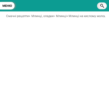
МЕНЮ
Смачні рецепти
»
Млинці, оладки
»
Млинці
» Млинці на кислому молоці 