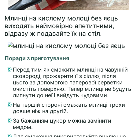
Млинці на кислому молоці без яєць
виходять неймовірно апетитними,
відразу ж подавайте їх на стіл.
Поради з приготування
Перед тим як смажити млинці на чавунній
сковороді, прожарити її з сіллю, після
цього за допомогою паперової серветки
очистіть поверхню. Тепер млинці не будуть
липнути до неї і вийдуть чудовими.
На першій стороні смажать млинці трохи
довше ніж на другій.
За бажанням цукор можна замінити
медом.
Для смаження використовуйте виключно