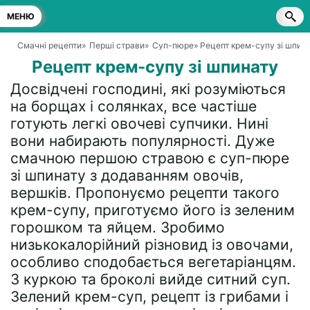
МЕНЮ
Смачні рецепти
»
Перші страви
»
Суп-пюре
» Рецепт крем-супу зі шпин
Рецепт крем-супу зі шпинату
Досвідчені господині, які розуміються
на борщах і солянках, все частіше
готують легкі овочеві супчики. Нині
вони набирають популярності. Дуже
смачною першою стравою є суп-пюре
зі шпинату з додаванням овочів,
вершків. Пропонуємо рецепти такого
крем-супу, приготуємо його із зеленим
горошком та яйцем. Зробимо
низькокалорійний різновид із овочами,
особливо сподобається вегетаріанцям.
З куркою та броколі вийде ситний суп.
Зелений крем-суп, рецепт із грибами і