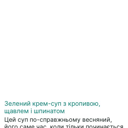
Зелений крем-суп з кропивою,
щавлем і шпинатом
Цей суп по-справжньому весняний,
його саме час, коли тільки починається