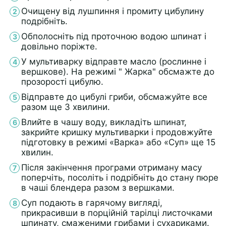
Очищену від лушпиння і промиту цибулину
подрібніть.
Обполосніть під проточною водою шпинат і
довільно поріжте.
У мультиварку відправте масло (рослинне і
вершкове). На режимі " Жарка" обсмажте до
прозорості цибулю.
Відправте до цибулі гриби, обсмажуйте все
разом ще 3 хвилини.
Влийте в чашу воду, викладіть шпинат,
закрийте кришку мультиварки і продовжуйте
підготовку в режимі «Варка» або «Суп» ще 15
хвилин.
Після закінчення програми отриману масу
поперчіть, посоліть і подрібніть до стану пюре
в чаші блендера разом з вершками.
Суп подають в гарячому вигляді,
прикрасивши в порційній тарілці листочками
шпинату, смаженими грибами і сухариками.