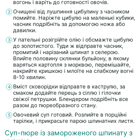
вогонь і варіть до готовності овочів.
Очищені від лушпиння цибулину з часником
помийте. Наріжте цибулю на маленькі кубики,
часник подрібніть за допомогою ножа або
давилки.
У пательні розігрійте олію і обсмажте цибулю
до золотистого. Туди ж відправте часник,
промитий і нарізаний шпинат з селерою.
Влийте половину склянки бульйону, в якому
варяться картопля з морквою, перемішайте,
накрийте кришкою і млоїте на слабкому вогні
8-10 хвилин.
Вміст сковорідки відправте в каструлю, за
смаком додайте перець з сіллю і гілочки
свіжої петрушки. Блендером подрібніть все
разом до пюреобразного стану.
Овочевий суп готовий. Розлийте в порційні
тарілки, і прикрасьте парою шпинатних листя.
Суп-пюре із замороженого шпинату з