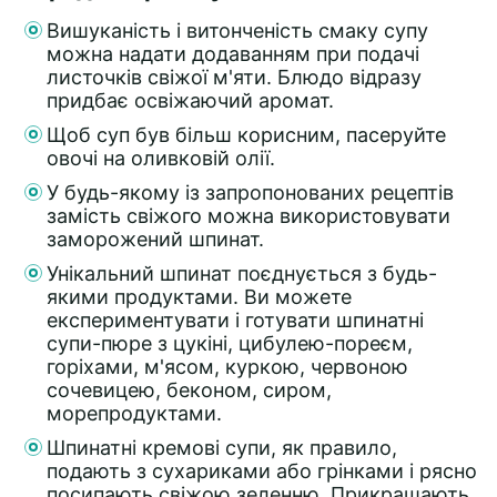
Вишуканість і витонченість смаку супу
можна надати додаванням при подачі
листочків свіжої м'яти. Блюдо відразу
придбає освіжаючий аромат.
Щоб суп був більш корисним, пасеруйте
овочі на оливковій олії.
У будь-якому із запропонованих рецептів
замість свіжого можна використовувати
заморожений шпинат.
Унікальний шпинат поєднується з будь-
якими продуктами. Ви можете
експериментувати і готувати шпинатні
супи-пюре з цукіні, цибулею-пореєм,
горіхами, м'ясом, куркою, червоною
сочевицею, беконом, сиром,
морепродуктами.
Шпинатні кремові супи, як правило,
подають з сухариками або грінками і рясно
посипають свіжою зеленню. Прикрашають