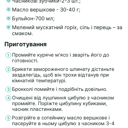
Часникові зубчики-2-3 шт.;
Масло вершкове - 30-40 г;
Бульйон-700 мл;
Мелений мускатний горіх, сіль і перець – за
смаком.
Приготування
Промийте куряче м'ясо і зваріть його до
готовності.
Брикети замороженого шпинату дістаньте
заздалегідь, щоб він трохи відтанув при
кімнатній температурі.
Брокколі помийте і подрібніть довільно.
Очищені від лушпиння цибулю з часником
промийте. Поріжте цибулину кубиками,
часник пластинками.
Розігрійте в сотейнику масло вершкове і
пасеруйте в ньому цибулю з часником 3-4