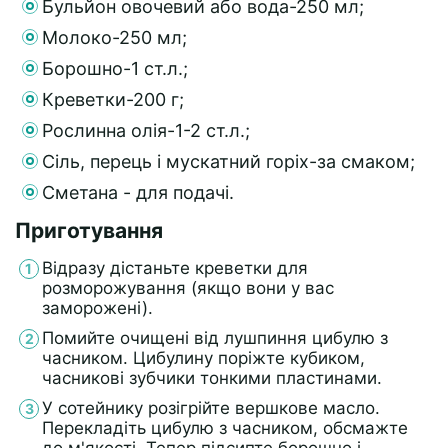
Бульйон овочевий або вода-250 мл;
Молоко-250 мл;
Борошно-1 ст.л.;
Креветки-200 г;
Рослинна олія-1-2 ст.л.;
Сіль, перець і мускатний горіх-за смаком;
Сметана - для подачі.
Приготування
Відразу дістаньте креветки для
розморожування (якщо вони у вас
заморожені).
Помийте очищені від лушпиння цибулю з
часником. Цибулину поріжте кубиком,
часникові зубчики тонкими пластинами.
У сотейнику розігрійте вершкове масло.
Перекладіть цибулю з часником, обсмажте
до м'якості. Тепер підсипте борошно і