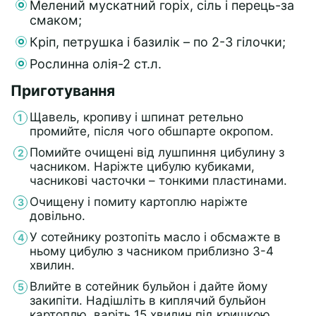
Мелений мускатний горіх, сіль і перець-за
смаком;
Кріп, петрушка і базилік – по 2-3 гілочки;
Рослинна олія-2 ст.л.
Приготування
Щавель, кропиву і шпинат ретельно
промийте, після чого обшпарте окропом.
Помийте очищені від лушпиння цибулину з
часником. Наріжте цибулю кубиками,
часникові часточки – тонкими пластинами.
Очищену і помиту картоплю наріжте
довільно.
У сотейнику розтопіть масло і обсмажте в
ньому цибулю з часником приблизно 3-4
хвилин.
Влийте в сотейник бульйон і дайте йому
закипіти. Надішліть в киплячий бульйон
картоплю, варіть 15 хвилин під кришкою.