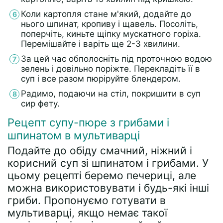
Коли картопля стане м'який, додайте до
нього шпинат, кропиву і щавель. Посоліть,
поперчіть, киньте щіпку мускатного горіха.
Перемішайте і варіть ще 2-3 хвилини.
За цей час обполосніть під проточною водою
зелень і довільно поріжте. Перекладіть її в
суп і все разом пюріруйте блендером.
Радимо, подаючи на стіл, покришити в суп
сир фету.
Рецепт супу-пюре з грибами і
шпинатом в мультиварці
Подайте до обіду смачний, ніжний і
корисний суп зі шпинатом і грибами. У
цьому рецепті беремо печериці, але
можна використовувати і будь-які інші
гриби. Пропонуємо готувати в
мультиварці, якщо немає такої