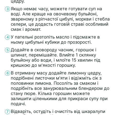
цедру.
Якщо немає часу, можете готувати суп на
воді. Але краще на овочевому бульйоні,
звареному з ріпчастої цибулі, моркви і стебла
селери, це додасть готовій страві особливий
смак і аромат.
У пательні розтопіть масло і підсмажте в
ньому цибульні кубики до прозорості.
Додайте в сковороду часник, горошок і
шпинат, перемішайте. Влийте 1 склянку
бульйону або води, і млоїте 15 хвилин під
кришкою до м'якості горошку.
В отриману масу додайте лимонну цедру,
подрібнені листочки м'яти і відіжміть сік з
половинки лимона. Посоліть за смаком і
подрібніть все занурювальним блендером до
стану пюре. Кілька горошин можете
залишити ціленькими для прикраси супу при
подачі.
Відваріть, остудіть і очистіть від шкаралупи