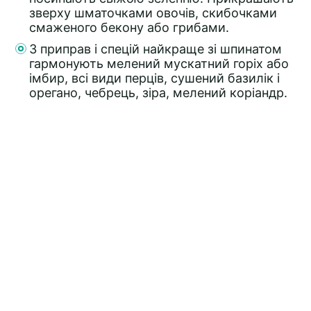
зверху шматочками овочів, скибочками
смаженого бекону або грибами.
З приправ і спецій найкраще зі шпинатом
гармонують мелений мускатний горіх або
імбир, всі види перців, сушений базилік і
орегано, чебрець, зіра, мелений коріандр.