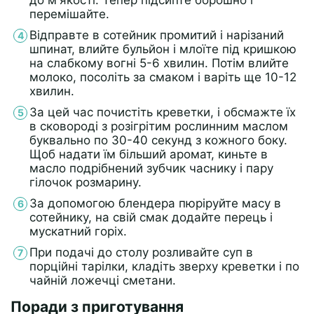
перемішайте.
Відправте в сотейник промитий і нарізаний
шпинат, влийте бульйон і млоїте під кришкою
на слабкому вогні 5-6 хвилин. Потім влийте
молоко, посоліть за смаком і варіть ще 10-12
хвилин.
За цей час почистіть креветки, і обсмажте їх
в сковороді з розігрітим рослинним маслом
буквально по 30-40 секунд з кожного боку.
Щоб надати їм більший аромат, киньте в
масло подрібнений зубчик часнику і пару
гілочок розмарину.
За допомогою блендера пюріруйте масу в
сотейнику, на свій смак додайте перець і
мускатний горіх.
При подачі до столу розливайте суп в
порційні тарілки, кладіть зверху креветки і по
чайній ложечці сметани.
Поради з приготування