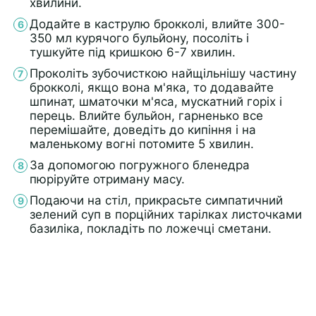
хвилини.
Додайте в каструлю брокколі, влийте 300-
350 мл курячого бульйону, посоліть і
тушкуйте під кришкою 6-7 хвилин.
Проколіть зубочисткою найщільнішу частину
брокколі, якщо вона м'яка, то додавайте
шпинат, шматочки м'яса, мускатний горіх і
перець. Влийте бульйон, гарненько все
перемішайте, доведіть до кипіння і на
маленькому вогні потомите 5 хвилин.
За допомогою погружного бленедра
пюріруйте отриману масу.
Подаючи на стіл, прикрасьте симпатичний
зелений суп в порційних тарілках листочками
базиліка, покладіть по ложечці сметани.