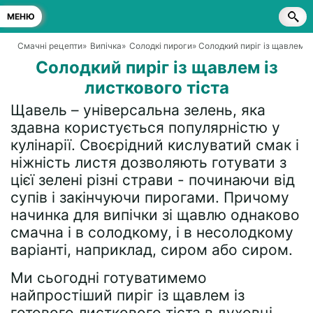
МЕНЮ
Смачні рецепти
»
Випічка
»
Солодкі пироги
» Солодкий пиріг із щавлем і
Солодкий пиріг із щавлем із
листкового тіста
Щавель – універсальна зелень, яка
здавна користується популярністю у
кулінарії. Своєрідний кислуватий смак і
ніжність листя дозволяють готувати з
цієї зелені різні страви - починаючи від
супів і закінчуючи пирогами. Причому
начинка для випічки зі щавлю однаково
смачна і в солодкому, і в несолодкому
варіанті, наприклад, сиром або сиром.
Ми сьогодні готуватимемо
найпростіший пиріг із щавлем із
готового листкового тіста в духовці.