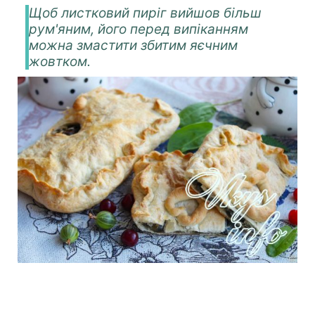
Щоб листковий пиріг вийшов більш
рум'яним, його перед випіканням
можна змастити збитим яєчним
жовтком.