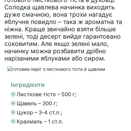
Солодка щавлева начинка виходить
дуже смачною, вона трохи нагадує
яблучне повидло – така ж ароматна та
ніжна. Краще звичайно взяти більше
зелені, тоді десерт вийде гарантовано
соковитим. Але якщо зелені мало,
начинку можна розбавити дрібно
нарізаними яблуками або сиром.
Інгредієнти
Листкове тісто – 500 г;
Щавель – 300 г;
Цукор – 3-4 ст.л.;
Крахмаль – 1 ст.л.