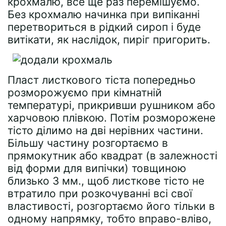
крохмалю, все ще раз перемішуємо.
Без крохмалю начинка при випіканні
перетвориться в рідкий сироп і буде
витікати, як наслідок, пиріг пригорить.
Пласт листкового тіста попередньо
розморожуємо при кімнатній
температурі, прикривши рушником або
харчовою плівкою. Потім розморожене
тісто ділимо на дві нерівних частини.
Більшу частину розгортаємо в
прямокутник або квадрат (в залежності
від форми для випічки) товщиною
близько 3 мм., щоб листкове тісто не
втратило при розкочуванні всі свої
властивості, розгортаємо його тільки в
одному напрямку, тобто вправо-вліво,