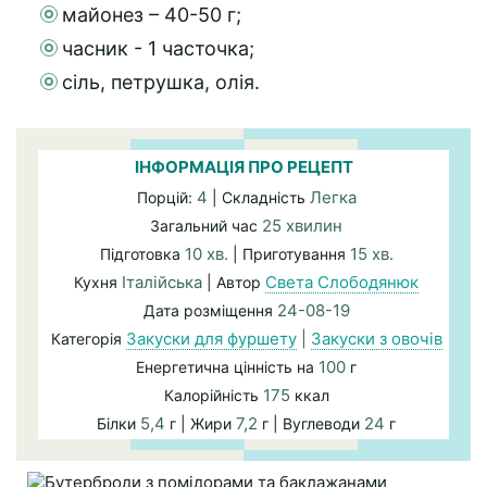
майонез – 40-50 г;
часник - 1 часточка;
сіль, петрушка, олія.
ІНФОРМАЦІЯ ПРО РЕЦЕПТ
4
Легка
Порцій:
| Складність
25 хвилин
Загальний час
10 хв.
15 хв.
Підготовка
| Приготування
Італійська
Света Слободянюк
Кухня
| Автор
24-08-19
Дата розміщення
Закуски для фуршету
|
Закуски з овочів
Категорія
100
Енергетична цінність на
г
175
Калорійність
ккал
5,4
7,2
24
Білки
г | Жири
г | Вуглеводи
г