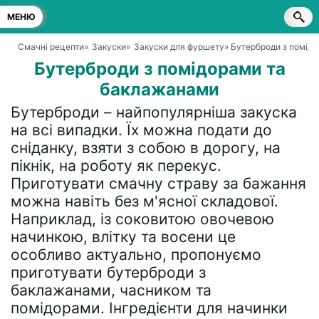
МЕНЮ
Смачні рецепти
»
Закуски
»
Закуски для фуршету
» Бутерброди з помід
Бутерброди з помідорами та
баклажанами
Бутерброди – найпопулярніша закуска
на всі випадки. Їх можна подати до
сніданку, взяти з собою в дорогу, на
пікнік, на роботу як перекус.
Приготувати смачну страву за бажання
можна навіть без м'ясної складової.
Наприклад, із соковитою овочевою
начинкою, влітку та восени це
особливо актуально, пропонуємо
приготувати бутерброди з
баклажанами, часником та
помідорами. Інгредієнти для начинки