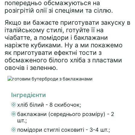
попередньо обсмажуються на
розігрітій олії зі спеціями та сіллю.
Якщо ви бажаєте приготувати закуску в
італійському стилі, готуйте її на
чіабатте, а помідори і баклажани
наріжте кубиками. Ну а ми покажемо
як приготувати ефектні тости з
обсмаженого білого хліба з пластами
овочів і зеленню.
Інгредієнти
хліб білий - 8 скибочок;
баклажани (середнього розміру) - 2
шт.;
помідори стиглі соковиті - 3-4 шт.;