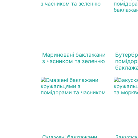
Мариновані баклажани
Бутербр
з часником та зеленню
помідор
баклаж
Смажені баклажани
Закуска