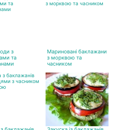
оди з
Мариновані баклажани
ами та
з морквою та
анами
часником
 з баклажанів
Закуска із баклажанів