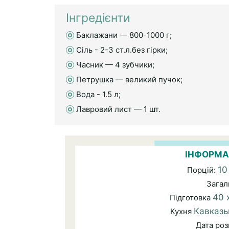
Інгредієнти
Баклажани — 800-1000 г;
Сіль - 2-3 ст.л.без гірки;
Часник — 4 зубчики;
Петрушка — великий пучок;
Вода - 1.5 л;
Лавровий лист — 1 шт.
ІНФОРМА
10
Порцій:
Загал
40 
Підготовка
Кавказь
Кухня
Дата ро