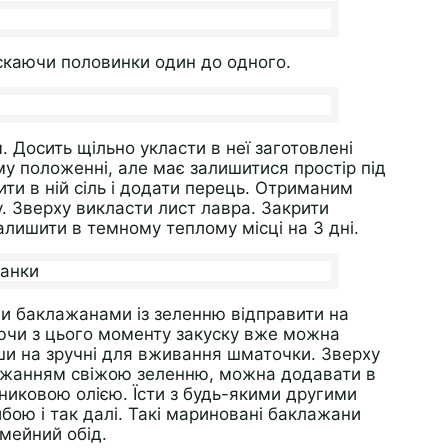
скаючи половинки один до одного.
 Досить щільно укласти в неї заготовлені
 положенні, але має залишитися простір під
ити в ній сіль і додати перець. Отриманим
у. Зверху викласти лист лавра. Закрити
алишити в темному теплому місці на 3 дні.
ми баклажанами із зеленню відправити на
ючи з цього моменту закуску вже можна
ши на зручні для вживання шматочки. Зверху
бажанням свіжою зеленню, можна додавати в
никовою олією. Їсти з будь-якими другими
бою і так далі. Такі мариновані баклажани
імейний обід.