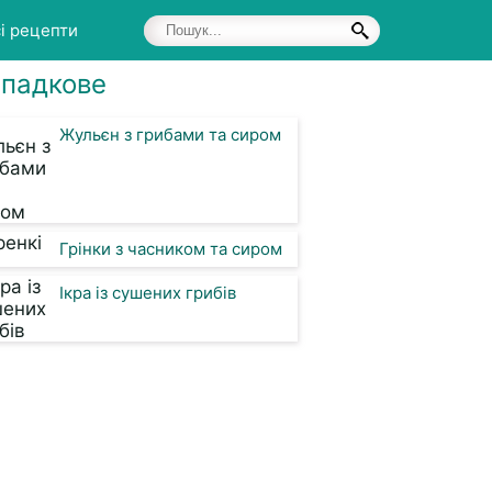
і рецепти
падкове
Жульєн з грибами та сиром
Грінки з часником та сиром
Ікра із сушених грибів