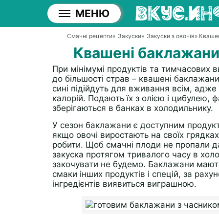
МЕНЮ
Смачні рецепти
»
Закуски
»
Закуски з овочів
» Кваше
Квашені баклажани
При мінімумі продуктів та тимчасових в
до більшості страв – квашені баклажани 
сині підійдуть для вживання всім, адже в
калорій. Подають їх з олією і цибулею, 
зберігаються в банках в холодильнику.
У сезон баклажани є доступним продукто
якщо овочі виростають на своїх грядках,
робити. Щоб смачні плоди не пропали да
закуска протягом тривалого часу в холо
закочувати не будемо. Баклажани мають
смаки інших продуктів і спецій, за раху
інгредієнтів виявиться виграшною.