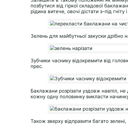
Залишити в такому положенні як мінімум
позбутися від гіркої складової баклажан
рідина витече, овочі дістати з-під гніту 
Зелень для майбутньої закуски дрібно н
Зубчики часнику відокремити від головк
прес.
Баклажани розрізати уздовж навпіл, не д
кожну одну половинку викласти начинку
Також зверху відправити багато зелені, 