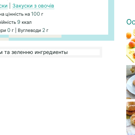
ски
|
Закуски з овочів
100
а цінність на
г
Ос
9
ійність
ккал
0
2
ири
г | Вуглеводи
г