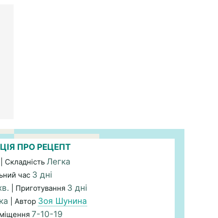
ЦІЯ ПРО РЕЦЕПТ
Легка
| Складність
3 дні
ьний час
хв.
3 дні
| Приготування
ка
Зоя Шунина
| Автор
7-10-19
зміщення