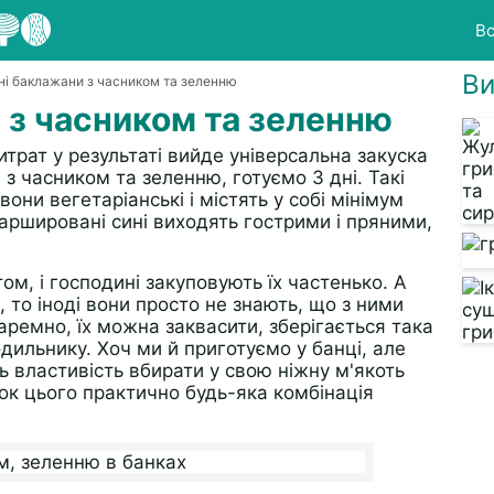
Вс
Ви
ні баклажани з часником та зеленню
 з часником та зеленню
итрат у результаті вийде універсальна закуска
з часником та зеленню, готуємо 3 дні. Такі
они вегетаріанські і містять у собі мінімум
фаршировані сині виходять гострими і пряними,
м, і господині закуповують їх частенько. А
 то іноді вони просто не знають, що з ними
ремно, їх можна заквасити, зберігається така
дильнику. Хоч ми й приготуємо у банці, але
 властивість вбирати у свою ніжну м'якоть
нок цього практично будь-яка комбінація