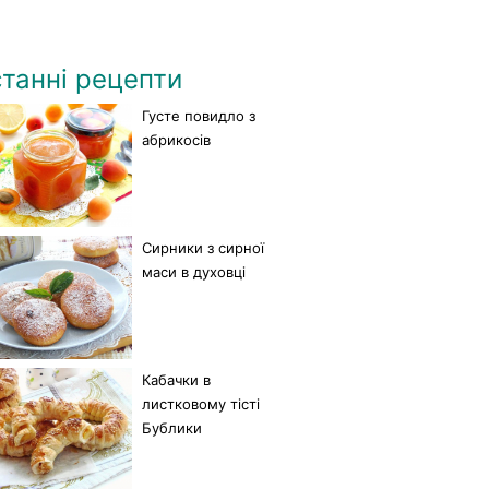
танні рецепти
Густе повидло з
абрикосів
Сирники з сирної
маси в духовці
Кабачки в
листковому тісті
Бублики