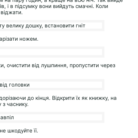
 на пару годин, а краще на всю ніч. Так вийде
ів, і в підсумку вони вийдуть смачні. Коли
і віджати.
арізати ножем.
и, очистити від лушпиння, пропустити через
орізаючи до кінця. Відкрити їх як книжку, на
 з часнику.
не шкодуйте її.