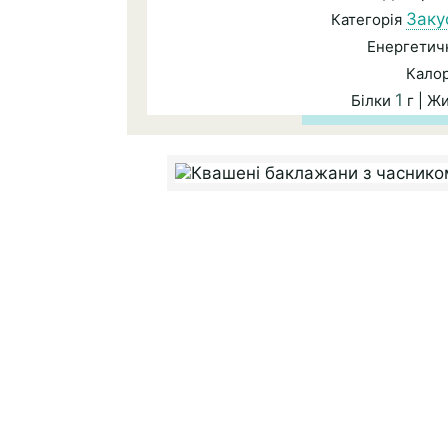
Заку
Категорія
Енергетичн
Калор
1
Білки
г | Ж