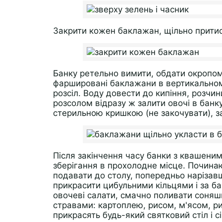
Закрити кожен баклажан, щільно прити
Банку ретельно вимити, обдати окропом.
фаршировані баклажани в вертикальному
розсіл. Воду довести до кипіння, розчин
розсолом відразу ж залити овочі в банк
стерильною кришкою (не закочувати), з
Після закінчення часу банки з квашени
зберігання в прохолодне місце. Почина
подавати до столу, попередньо нарізав
прикрасити цибульними кільцями і за 
овочеві салати, смачно поливати соняш
стравами: картоплею, рисом, м'ясом, ри
прикрасять будь-який святковий стіл і с