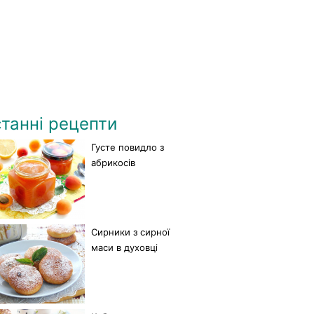
танні рецепти
Густе повидло з
абрикосів
Сирники з сирної
маси в духовці