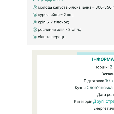
молода капуста білокачанна – 300-350 г
курячі яйця – 2 шт.;
кріп 5-7 гілочок;
рослинна олія - 3 ст.л.;
сіль та перець.
ІНФОРМА
2
Порцій:
Загал
10 х
Підготовка
Слов'янська
Кухня
Дата ро
Другі стр
Категорія
Енергетичн