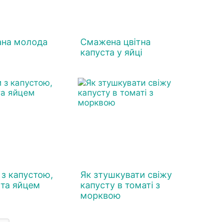
ана молода
Смажена цвітна
капуста у яйці
 з капустою,
Як зтушкувати свіжу
та яйцем
капусту в томаті з
морквою