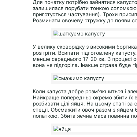
Для початку потрібно зайнятися капуст
залишилася порубати тонкою соломкою
приготується частування). Трохи приси
Розминати овочеву стружку до появи со
У велику сковорідку з високими бортик
розігріти. Всипати підготовлену капусту
менше середнього 17-20 хв. В процесі 
вона не підгоріла. Інакше страва буде гі
Коли капуста добре розм'якшиться і зле
Найкраще попередньо окремо збити їх ві
розбивати цілі яйця. На цьому етапі за
спеції. Обсмажити овоч разом з яйцем 
лопаткою. Збита яєчна маса повинна по