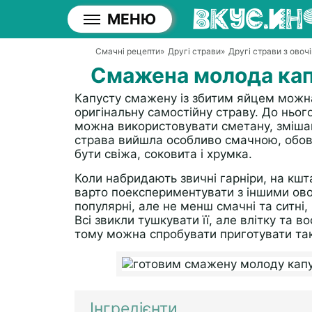
МЕНЮ
Смачні рецепти
»
Другі страви
»
Другі страви з овочі
Смажена молода капу
Капусту смажену із збитим яйцем можна
оригінальну самостійну страву. До ньог
можна використовувати сметану, змішан
страва вийшла особливо смачною, обов'
бути свіжа, соковита і хрумка.
Коли набридають звичні гарніри, на кшт
варто поекспериментувати з іншими ов
популярні, але не менш смачні та ситні
Всі звикли тушкувати її, але влітку та 
тому можна спробувати приготувати так
Інгредієнти