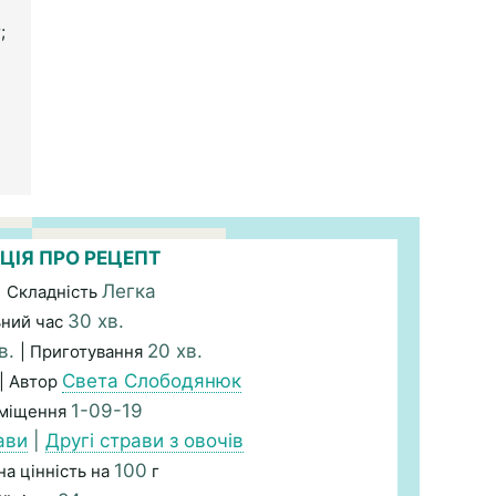
;
ЦІЯ ПРО РЕЦЕПТ
Легка
| Складність
30 хв.
ьний час
в.
20 хв.
| Приготування
Света Слободянюк
| Автор
1-09-19
зміщення
ави
|
Другі страви з овочів
100
а цінність на
г