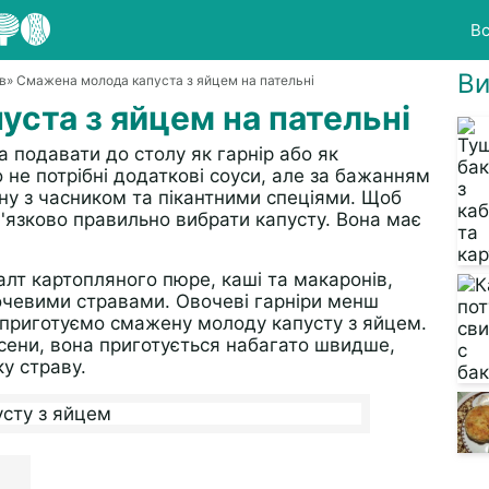
Вс
Ви
в
» Смажена молода капуста з яйцем на пательні
ста з яйцем на пательні
 подавати до столу як гарнір або як
о не потрібні додаткові соуси, але за бажанням
у з часником та пікантними спеціями. Щоб
язково правильно вибрати капусту. Вона має
алт картопляного пюре, каші та макаронів,
очевими стравами. Овочеві гарніри менш
, приготуємо смажену молоду капусту з яйцем.
восени, вона приготується набагато швидше,
у страву.