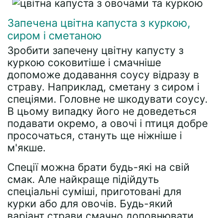
Запечена цвітна капуста з куркою,
сиром і сметаною
Зробити запечену цвітну капусту з
куркою соковитіше і смачніше
допоможе додавання соусу відразу в
страву. Наприклад, сметану з сиром і
спеціями. Головне не шкодувати соусу.
В цьому випадку його не доведеться
подавати окремо, а овочі і птиця добре
просочаться, стануть ще ніжніше і
м'якше.
Спеції можна брати будь-які на свій
смак. Але найкраще підійдуть
спеціальні суміші, приготовані для
курки або для овочів. Будь-який
варіант страви смачно доповнювати