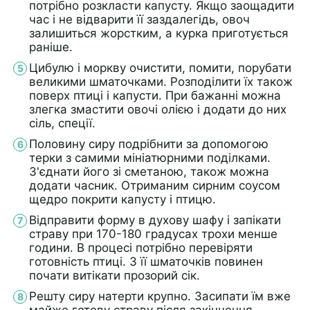
потрібно розкласти капусту. Якщо заощадити
час і не відварити її заздалегідь, овоч
залишиться жорстким, а курка приготується
раніше.
Цибулю і моркву очистити, помити, порубати
великими шматочками. Розподілити їх також
поверх птиці і капусти. При бажанні можна
злегка змастити овочі олією і додати до них
сіль, спеції.
Половину сиру подрібнити за допомогою
терки з самими мініатюрними поділками.
З'єднати його зі сметаною, також можна
додати часник. Отриманим сирним соусом
щедро покрити капусту і птицю.
Відправити форму в духову шафу і запікати
страву при 170-180 градусах трохи менше
години. В процесі потрібно перевіряти
готовність птиці. З її шматочків повинен
почати витікати прозорий сік.
Решту сиру натерти крупно. Засипати їм вже
майже готову страву після закінчення