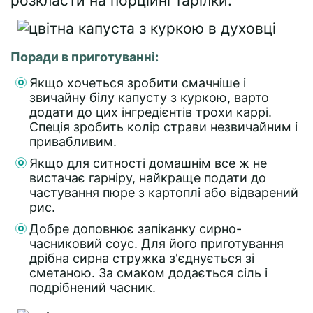
розкласти на порційні тарілки.
Поради в приготуванні:
Якщо хочеться зробити смачніше і
звичайну білу капусту з куркою, варто
додати до цих інгредієнтів трохи каррі.
Спеція зробить колір страви незвичайним і
привабливим.
Якщо для ситності домашнім все ж не
вистачає гарніру, найкраще подати до
частування пюре з картоплі або відварений
рис.
Добре доповнює запіканку сирно-
часниковий соус. Для його приготування
дрібна сирна стружка з'єднується зі
сметаною. За смаком додається сіль і
подрібнений часник.