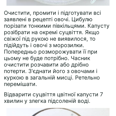
Очистити, промити і підготувати всі
заявлені в рецепті овочі. Цибулю
порізати тонкими півкільцями. Капусту
розібрати на окремі суцвіття. Якщо
свіжої під рукою не виявилося, то
підійдуть і овочі з морозилки.
Попередньо розморожувати її при
цьому не буде потрібно. Часник
очистити розчавити або дрібно
потерти. З'єднати його з овочами і
куркою в загальній мисці. Ретельно
перемішати.
Відварити суцвіття цвітної капусти 7
хвилин у злегка підсоленій воді.