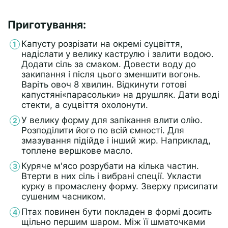
Приготування:
Капусту розрізати на окремі суцвіття,
надіслати у велику каструлю і залити водою.
Додати сіль за смаком. Довести воду до
закипання і після цього зменшити вогонь.
Варіть овоч 8 хвилин. Відкинути готові
капустяні«парасольки» на друшляк. Дати воді
стекти, а суцвіття охолонути.
У велику форму для запікання влити олію.
Розподілити його по всій ємності. Для
змазування підійде і інший жир. Наприклад,
топлене вершкове масло.
Куряче м'ясо розрубати на кілька частин.
Втерти в них сіль і вибрані спеції. Укласти
курку в промаслену форму. Зверху присипати
сушеним часником.
Птах повинен бути покладен в формі досить
щільно першим шаром. Між її шматочками