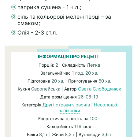
паприка сушена - 1 ч.л.;
сіль та кольорові мелені перці – за
смаком;
Олія - 2-3 ст.л.
ІНФОРМАЦІЯ ПРО РЕЦЕПТ
2
Легка
Порцій:
| Складність
1 год. 20 хв.
Загальний час
20 хв.
60 хв.
Підготовка
| Приготування
Європейська
Света Слободянюк
Кухня
| Автор
26-08-19
Дата розміщення
Другі страви з овочів
|
Несолодкі
Категорія
запіканки
100
Енергетична цінність на
г
119
Калорійність
ккал
8,1
8,2
3,6
Білки
г | Жири
г | Вуглеводи
г