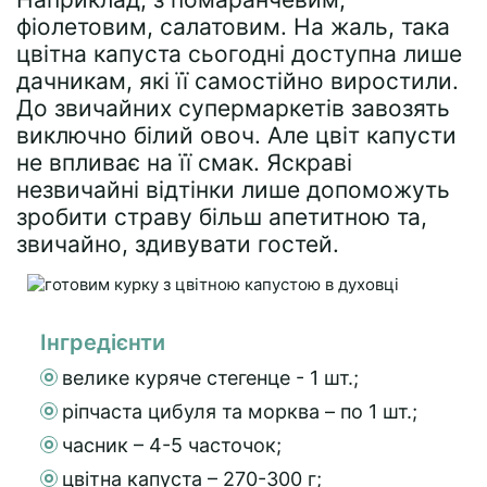
фіолетовим, салатовим. На жаль, така
цвітна капуста сьогодні доступна лише
дачникам, які її самостійно виростили.
До звичайних супермаркетів завозять
виключно білий овоч. Але цвіт капусти
не впливає на її смак. Яскраві
незвичайні відтінки лише допоможуть
зробити страву більш апетитною та,
звичайно, здивувати гостей.
Інгредієнти
велике куряче стегенце - 1 шт.;
ріпчаста цибуля та морква – по 1 шт.;
часник – 4-5 часточок;
цвітна капуста – 270-300 г;