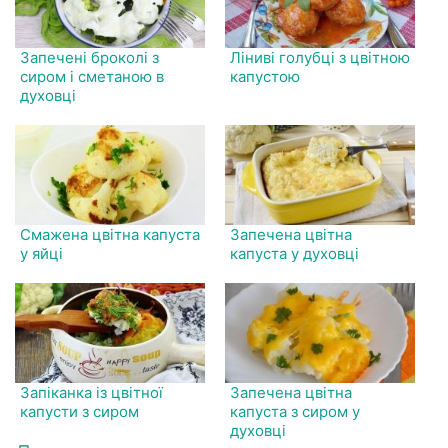
Запечені броколі з
Ліниві голубці з цвітною
сиром і сметаною в
капустою
духовці
Смажена цвітна капуста
Запечена цвітна
у яйці
капуста у духовці
Запіканка із цвітної
Запечена цвітна
капусти з сиром
капуста з сиром у
духовці