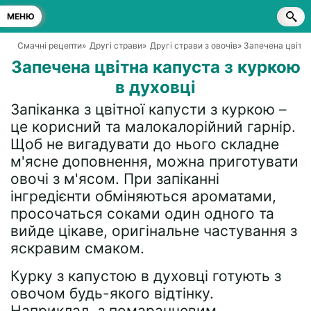
МЕНЮ
Смачні рецепти
»
Другі страви
»
Другі страви з овочів
» Запечена цвітна
Запечена цвітна капуста з куркою
в духовці
Запіканка з цвітної капусти з куркою –
це корисний та малокалорійний гарнір.
Щоб не вигадувати до нього складне
м'ясне доповнення, можна приготувати
овочі з м'ясом. При запіканні
інгредієнти обміняються ароматами,
просочаться соками один одного та
вийде цікаве, оригінальне частування з
яскравим смаком.
Курку з капустою в духовці готують з
овочом будь-якого відтінку.
Наприклад, з помаранчевим,