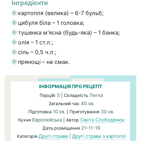
Інгредієнти
картопля (велика) – 6-7 бульб;
цибуля біла – 1 головка;
тушенка м'ясна (будь-яка) – 1 банка;
олія – 1 ст.л.;
сіль – 0,5 ч.л.;
прянощі – на смак.
ІНФОРМАЦІЯ ПРО РЕЦЕПТ
5
Легка
Порцій:
| Складність
40 хв.
Загальний час
10 хв.
30 хв.
Підготовка
| Приготування
Європейська
Света Слободянюк
Кухня
| Автор
21-11-19
Дата розміщення
Другі страви
|
Другі страви з картоплі
Категорія