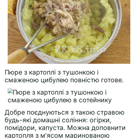
Пюре з картоплі з тушонкою і
смаженою цибулею повністю готове.
Добре поєднуються з такою стравою
будь-які домашні соління: огірки,
помідори, капуста. Можна доповнити
картопля з м'ясом маринованою