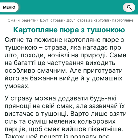
МЕНЮ
Смачні рецепти
»
Другі страви
»
Другі страви з картоплі
» Картопляне п
Картопляне пюре з тушонкою
Ситне та поживне картопляне пюре з
тушонкою – страва, яка нагадає про
літо, походи, ночівлі на природі. Саме
на багатті це частування виходить
особливо смачним. Але приготувати
його за бажання вийде й у домашніх
умовах.
У страву можна додавати будь-які
прянощі на свій смак, але зазвичай їх
вистачає в тушонці. Варто лише взяти
сіль та суміш мелених кольорових
перців, щоб смак вийшов пікантніше.
Також цей рецепт із розряду все