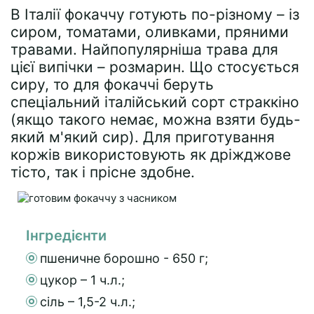
В Італії фокаччу готують по-різному – із
сиром, томатами, оливками, пряними
травами. Найпопулярніша трава для
цієї випічки – розмарин. Що стосується
сиру, то для фокаччі беруть
спеціальний італійський сорт страккіно
(якщо такого немає, можна взяти будь-
який м'який сир). Для приготування
коржів використовують як дріжджове
тісто, так і прісне здобне.
Інгредієнти
пшеничне борошно - 650 г;
цукор – 1 ч.л.;
сіль – 1,5-2 ч.л.;