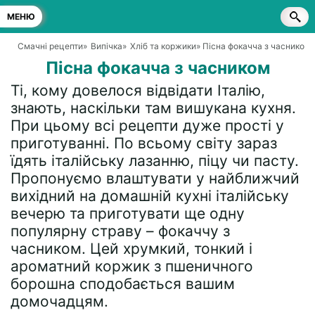
МЕНЮ
Смачні рецепти
»
Випічка
»
Хліб та коржики
» Пісна фокачча з часником
Пісна фокачча з часником
Ті, кому довелося відвідати Італію,
знають, наскільки там вишукана кухня.
При цьому всі рецепти дуже прості у
приготуванні. По всьому світу зараз
їдять італійську лазанню, піцу чи пасту.
Пропонуємо влаштувати у найближчий
вихідний на домашній кухні італійську
вечерю та приготувати ще одну
популярну страву – фокаччу з
часником. Цей хрумкий, тонкий і
ароматний коржик з пшеничного
борошна сподобається вашим
домочадцям.