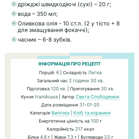
дріжджі швидкодіючі (сухі) – 20 г;
вода – 350 мл;
Оливкова олія - 10 ст.л. (2 у тісто + 8
для змащування фокаччі);
часник – 6-8 зубків.
ІНФОРМАЦІЯ ПРО РЕЦЕПТ
6
Легка
Порцій:
| Складність
2 години 30 хв.
Загальний час
120 хв.
30 хв.
Підготовка
| Приготування
Італійська
Света Слободянюк
Кухня
| Автор
31-01-20
Дата розміщення
Випічка
|
Хліб та коржики
Категорія
100
Енергетична цінність на
г
217
Калорійність
ккал
4,6
7,3
33
Білки
г | Жири
г | Вуглеводи
г