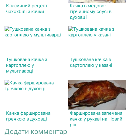
Класичний рецепт
Качка в медово-
чахохбілі з качки
гірчичному соусі в
духовці
Тушкована качка з
Тушкована качка з
картоплею у
картоплею у казані
мультиварці
Качка фарширована
Фарширована запечена
гречкою в духовці
качка у рукаві на Новий
рік
Додати комментар