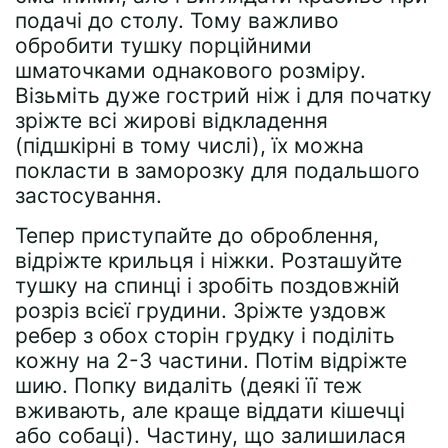
подачі до столу. Тому важливо
обробити тушку порційними
шматочками однакового розміру.
Візьміть дуже гострий ніж і для початку
зріжте всі жирові відкладення
(підшкірні в тому числі), їх можна
покласти в заморозку для подальшого
застосування.
Тепер приступайте до оброблення,
відріжте крильця і ніжки. Розташуйте
тушку на спинці і зробіть поздовжній
розріз всієї грудини. Зріжте уздовж
ребер з обох сторін грудку і поділіть
кожну на 2-3 частини. Потім відріжте
шию. Попку видаліть (деякі її теж
вживають, але краще віддати кішечці
або собаці). Частину, що залишилася