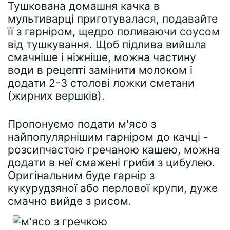
Тушкована домашня качка в
мультиварці приготувалася, подавайте
її з гарніром, щедро поливаючи соусом
від тушкування. Щоб підлива вийшла
смачніше і ніжніше, можна частину
води в рецепті замінити молоком і
додати 2-3 столові ложки сметани
(жирних вершків).
Пропонуємо подати м'ясо з
найпопулярнішим гарніром до качці -
розсипчастою гречаною кашею, можна
додати в неї смажені гриби з цибулею.
Оригінальним буде гарнір з
кукурудзяної або перлової крупи, дуже
смачно вийде з рисом.