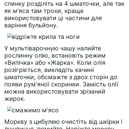
спинку розділіть на 4 шматочки, але так
як м'яса там трохи, краще
використовувати ці частини для
варіння бульйону.
У мультіварочную чашу налийте
рослинну олію, встановіть режим
«Випічка» або «Жарка». Коли олія
розігріється, викладіть качині
шматочки, обсмажте з двох сторін до
появи рум'яної скоринки. Замість олії
можна використовувати зрізаний
жирок.
Моркву з цибулею очистіть від шкірки і
лушпиння, помийте. Наріжте моркву