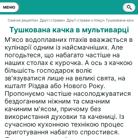
МЕНЮ
Смачні рецепти
»
Другі страви
»
Другі страви з птиці
» Тушкована качка 
Тушкована качка в мультиварці
М'ясо водоплавних птахів вважається в
кулінарії одним із найсмачніших. Але
погодьтеся, що набагато частіше на
наших столах є курочка. А ось з качкою
більшість господарок воліє
зв'язуватися лише на великі свята, на
кшталт Різдва або Нового Року.
Пропонуємо частіше насолоджуватися
бездоганним ніжним та смачним
качиним м'ясом, причому без
використання духовки та качениці. Із
сучасною кухонною технікою процес
приготування набагато спростився.