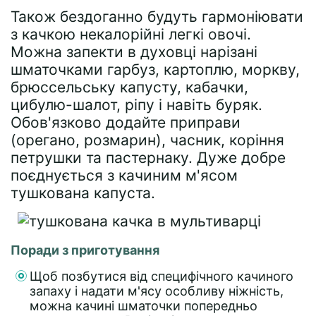
Також бездоганно будуть гармоніювати
з качкою некалорійні легкі овочі.
Можна запекти в духовці нарізані
шматочками гарбуз, картоплю, моркву,
брюссельську капусту, кабачки,
цибулю-шалот, ріпу і навіть буряк.
Обов'язково додайте приправи
(орегано, розмарин), часник, коріння
петрушки та пастернаку. Дуже добре
поєднується з качиним м'ясом
тушкована капуста.
Поради з приготування
Щоб позбутися від специфічного качиного
запаху і надати м'ясу особливу ніжність,
можна качині шматочки попередньо