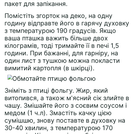
пакет для запікання.
Помістіть згорток на деко, на одну
годину відправте його в гарячу духовку
з температурою 190 градусів. Якщо
ваша пташка важить більше двох
кілограмів, тоді тримайте її в печі 1,5
години. При бажанні, для гарніру, на
один лист з тушкою можна покласти
вимитий картопля (в шкірці).
Зніміть з птиці фольгу. Жир, який
витопився, а також м'ясний сік злийте в
чашу. Змішайте його з соєвим соусом і
медом (1 ч.л). Змастіть качку цією
сумішшю, знову поставте в духовку на
30-40 хвилин, з температурою 170