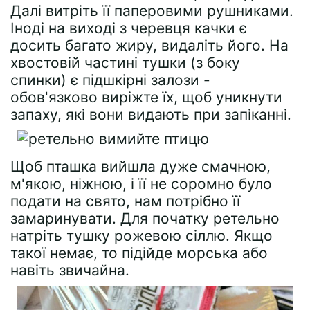
Далі витріть її паперовими рушниками.
Іноді на виході з черевця качки є
досить багато жиру, видаліть його. На
хвостовій частині тушки (з боку
спинки) є підшкірні залози -
обов'язково виріжте їх, щоб уникнути
запаху, які вони видають при запіканні.
Щоб пташка вийшла дуже смачною,
м'якою, ніжною, і її не соромно було
подати на свято, нам потрібно її
замаринувати. Для початку ретельно
натріть тушку рожевою сіллю. Якщо
такої немає, то підійде морська або
навіть звичайна.