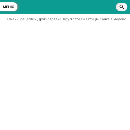
МЕНЮ
Смачні рецепти
»
Другі страви
»
Другі страви з птиці
» Качка в медово-г