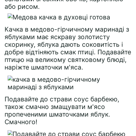
або рисом.
Качка в медово-гірчичному маринаді з
яблуками має яскраву золотисту
скоринку, яблука дають соковитість і
добре відтіняють смак птиці. Подавайте
птицю на великому святковому блюді,
наріжте шматочки м'яса.
Подавайте до страви соус барбекю,
також смачно змащувати м'ясо
пропеченими шматочками яблук.
Смачного!