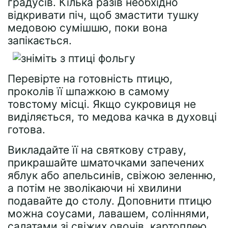
градусів. Кілька разів необхідно
відкривати піч, щоб змастити тушку
медовою сумішшю, поки вона
запікається.
Перевірте на готовність птицю,
проколів її шпажкою в самому
товстому місці. Якщо сукровиця не
виділяється, то медова качка в духовці
готова.
Викладайте її на святкову страву,
прикрашайте шматочками запечених
яблук або апельсинів, свіжою зеленню,
а потім не зволікаючи ні хвилини
подавайте до столу. Доповнити птицю
можна соусами, лавашем, соліннями,
салатами зі свіжих овочів, картоплею