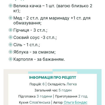
Велика качка – 1 шт. (вагою близько 2
кг);
Мед - 2 ст.л. для маринаду +1 ст. для
обмазування;
Гірчиця - 3 ст.л.;
Соєвий соус -3 ст.л.;
Сіль - 1 ст.л.;
Яблука - за смаком;
Картопля - за бажанням.
ІНФОРМАЦІЯ ПРО РЕЦЕПТ
6
Легка
Порцій:
| Складність
5 годин
Загальний час
3 години
2 год.
Підготовка
| Приготування
Слов'янська
Ольга Бондас
Кухня
| Автор