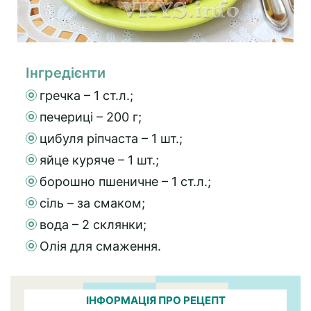
Інгредієнти
гречка – 1 ст.л.;
печериці – 200 г;
цибуля ріпчаста – 1 шт.;
яйце куряче – 1 шт.;
борошно пшеничне – 1 ст.л.;
сіль – за смаком;
вода – 2 склянки;
Олія для смаження.
ІНФОРМАЦІЯ ПРО РЕЦЕПТ