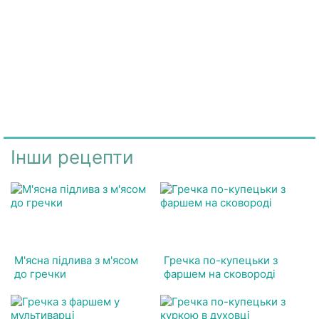
Інши рецепти
М'ясна підлива з м'ясом
Гречка по-купецьки з
до гречки
фаршем на сковороді