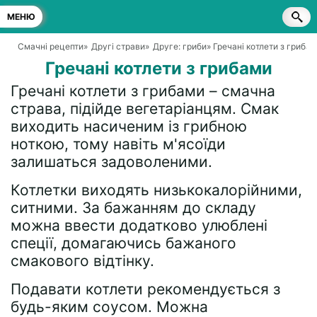
МЕНЮ
Смачні рецепти
»
Другі страви
»
Друге: гриби
» Гречані котлети з гриба
Гречані котлети з грибами
Гречані котлети з грибами – смачна
страва, підійде вегетаріанцям. Смак
виходить насиченим із грибною
ноткою, тому навіть м'ясоїди
залишаться задоволеними.
Котлетки виходять низькокалорійними,
ситними. За бажанням до складу
можна ввести додатково улюблені
спеції, домагаючись бажаного
смакового відтінку.
Подавати котлети рекомендується з
будь-яким соусом. Можна