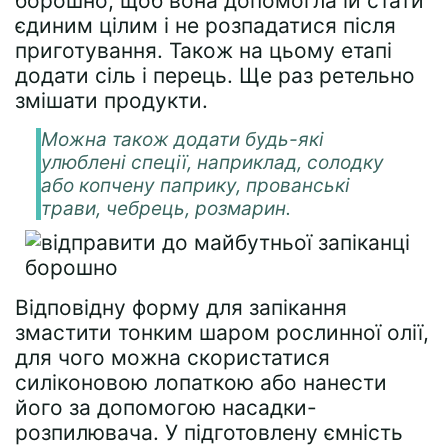
борошно, щоб вона допомогла їй стати
єдиним цілим і не розпадатися після
приготування. Також на цьому етапі
додати сіль і перець. Ще раз ретельно
змішати продукти.
Можна також додати будь-які
улюблені спеції, наприклад, солодку
або копчену паприку, прованські
трави, чебрець, розмарин.
Відповідну форму для запікання
змастити тонким шаром рослинної олії,
для чого можна скористатися
силіконовою лопаткою або нанести
його за допомогою насадки-
розпилювача. У підготовлену ємність