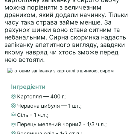
можна порівняти з величезним
драником, який додали начинку. Тільки
часу така страва займе менше. За
рахунок шинки воно стане ситним та
небанальним. Сирна скоринка надасть
запіканку апетитного вигляду, завдяки
якому навряд чи хтось зможе перед
нею встояти.
Інгредієнти
Картопля — 400 г;
Червона цибуля — 1 шт.;
Сіль - 1 ч.л.;
Перець мелений чорний - 1/3 ч.л.;
Рослинна олія - 1-2 ст.л.;