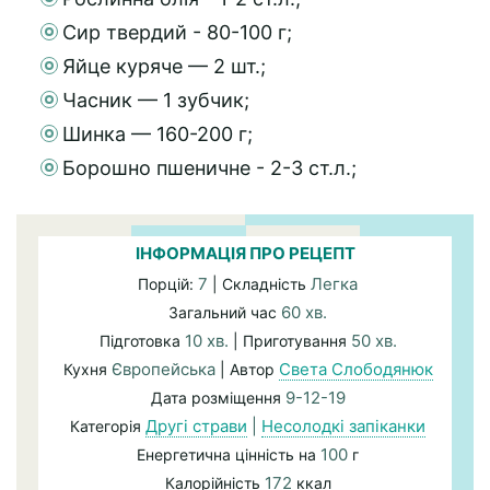
Сир твердий - 80-100 г;
Яйце куряче — 2 шт.;
Часник — 1 зубчик;
Шинка — 160-200 г;
Борошно пшеничне - 2-3 ст.л.;
ІНФОРМАЦІЯ ПРО РЕЦЕПТ
7
Легка
Порцій:
| Складність
60 хв.
Загальний час
10 хв.
50 хв.
Підготовка
| Приготування
Європейська
Света Слободянюк
Кухня
| Автор
9-12-19
Дата розміщення
Другі страви
|
Несолодкі запіканки
Категорія
100
Енергетична цінність на
г
172
Калорійність
ккал