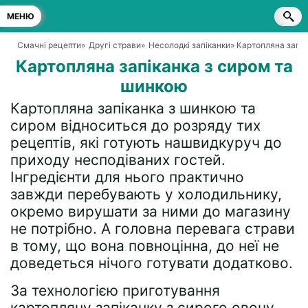
МЕНЮ
Смачні рецепти
»
Другі страви
»
Несолодкі запіканки
» Картопляна запі
Картопляна запіканка з сиром та
шинкою
Картопляна запіканка з шинкою та
сиром відноситься до розряду тих
рецептів, які готують нашвидкуруч до
приходу несподіваних гостей.
Інгредієнти для нього практично
завжди перебувають у холодильнику,
окремо вирушати за ними до магазину
не потрібно. А головна перевага страви
в тому, що вона повноцінна, до неї не
доведеться нічого готувати додатково.
За технологією приготування
картопляну запіканку з сирого овочу