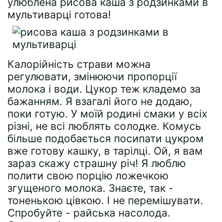
улюблена рисова каша з родзинками в
мультиварці готова!
Калорійність страви можна
регулювати, змінюючи пропорції
молока і води. Цукор теж кладемо за
бажанням. Я взагалі його не додаю,
поки готую. У моїй родині смаки у всіх
різні, не всі люблять солодке. Комусь
більше подобається посипати цукром
вже готову кашку, в тарілці. Ой, я вам
зараз скажу страшну річ! Я люблю
полити свою порцію ложечкою
згущеного молока. Знаєте, так -
тоненькою цівкою. І не перемішувати.
Спробуйте - райська насолода.