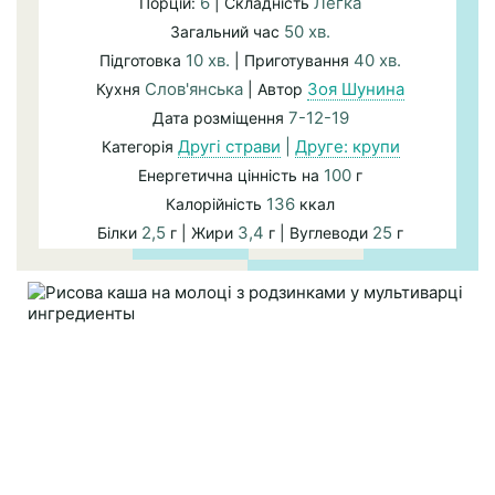
6
Легка
Порцій:
| Складність
50 хв.
Загальний час
10 хв.
40 хв.
Підготовка
| Приготування
Слов'янська
Зоя Шунина
Кухня
| Автор
7-12-19
Дата розміщення
Другі страви
|
Друге: крупи
Категорія
100
Енергетична цінність на
г
136
Калорійність
ккал
2,5
3,4
25
Білки
г | Жири
г | Вуглеводи
г