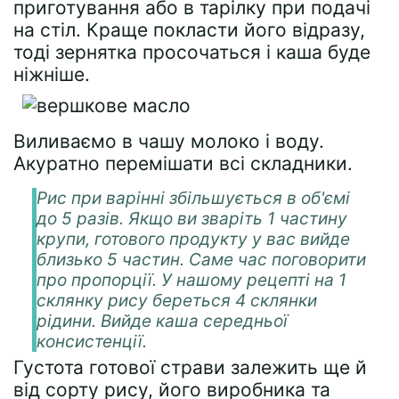
приготування або в тарілку при подачі
на стіл. Краще покласти його відразу,
тоді зернятка просочаться і каша буде
ніжніше.
Виливаємо в чашу молоко і воду.
Акуратно перемішати всі складники.
Рис при варінні збільшується в об'ємі
до 5 разів. Якщо ви зваріть 1 частину
крупи, готового продукту у вас вийде
близько 5 частин. Саме час поговорити
про пропорції. У нашому рецепті на 1
склянку рису береться 4 склянки
рідини. Вийде каша середньої
консистенції.
Густота готової страви залежить ще й
від сорту рису, його виробника та