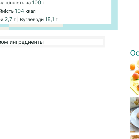
100
а цінність на
г
104
йність
ккал
2,7
18,1
ри
г | Вуглеводи
г
Ос