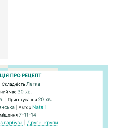
ЦІЯ ПРО РЕЦЕПТ
Легка
| Складність
30 хв.
ьний час
в.
20 хв.
| Приготування
янська
Natali
| Автор
7-11-14
зміщення
з гарбуза
|
Друге: крупи