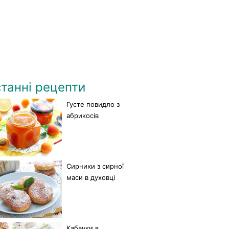
танні рецепти
Густе повидло з
абрикосів
Сирники з сирної
маси в духовці
Кабачки в