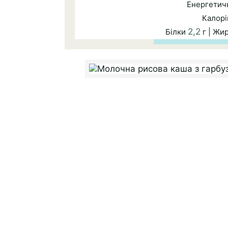
Енергетичн
Калорі
2,2
Білки
г | Жи