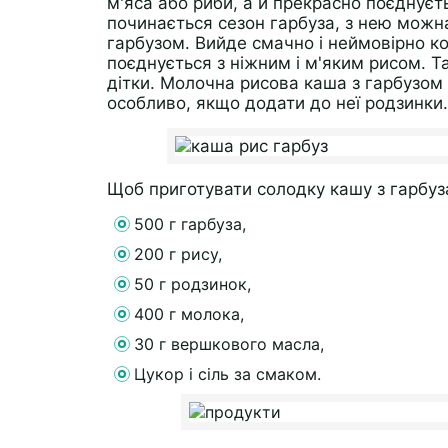
м'яса або риби, а й прекрасно поєднуєт
починається сезон гарбуза, з нею можна
гарбузом. Вийде смачно і неймовірно ко
поєднується з ніжним і м'яким рисом. Т
дітки. Молочна рисова каша з гарбузом 
особливо, якщо додати до неї родзинки.
Щоб приготувати солодку кашу з гарбуза 
500 г гарбуза,
200 г рису,
50 г родзинок,
400 г молока,
30 г вершкового масла,
Цукор і сіль за смаком.