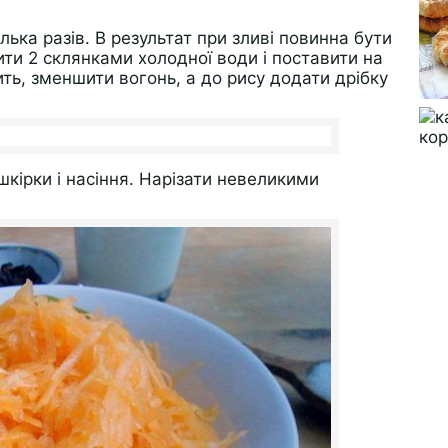
лька разів. В результат при зливі повинна бути
ити 2 склянками холодної води і поставити на
ить, зменшити вогонь, а до рису додати дрібку
шкірки і насіння. Нарізати невеликими