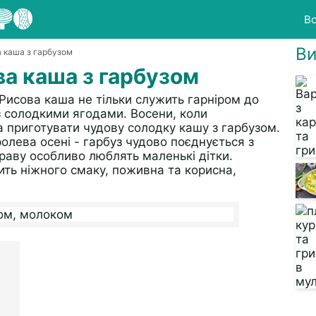
Вс
Ви
 каша з гарбузом
а каша з гарбузом
Рисова каша не тільки служить гарніром до
із солодкими ягодами. Восени, коли
а приготувати чудову солодку кашу з гарбузом.
олева осені - гарбуз чудово поєднується з
раву особливо люблять маленькі дітки.
ть ніжного смаку, поживна та корисна,