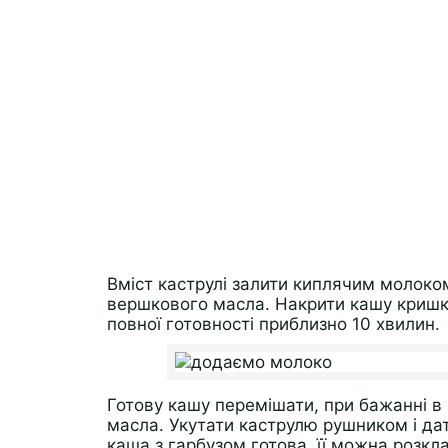
Вміст каструлі залити киплячим молоко
вершкового масла. Накрити кашу кришко
повної готовності приблизно 10 хвилин.
Готову кашу перемішати, при бажанні в
масла. Укутати каструлю рушником і да
каша з гарбузом готова, її можна розкла