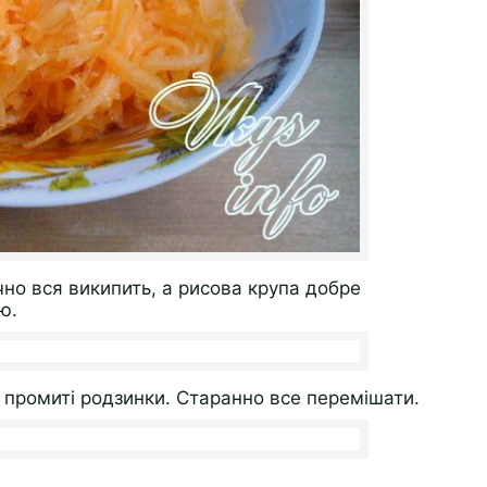
чно вся википить, а рисова крупа добре
ю.
і промиті родзинки. Старанно все перемішати.