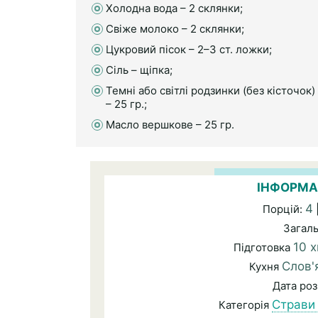
Холодна вода – 2 склянки;
Свіже молоко – 2 склянки;
Цукровий пісок – 2–3 ст. ложки;
Сіль – щіпка;
Темні або світлі родзинки (без кісточок)
– 25 гр.;
Масло вершкове – 25 гр.
ІНФОРМА
4
Порцій:
Загал
10 х
Підготовка
Слов'
Кухня
Дата ро
Страви 
Категорія