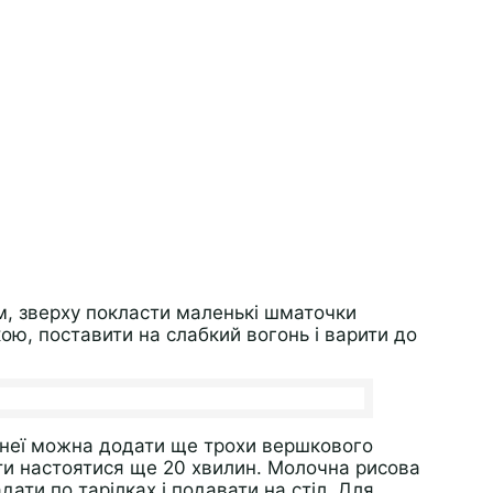
м, зверху покласти маленькі шматочки
ю, поставити на слабкий вогонь і варити до
 неї можна додати ще трохи вершкового
ти настоятися ще 20 хвилин. Молочна рисова
дати по тарілках і подавати на стіл. Для