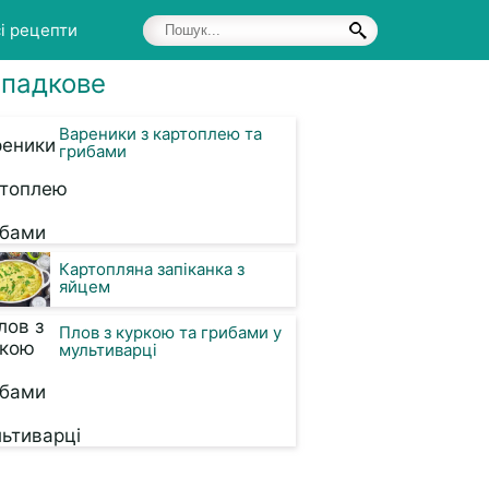
і рецепти
падкове
Вареники з картоплею та
грибами
Картопляна запіканка з
яйцем
Плов з куркою та грибами у
мультиварці