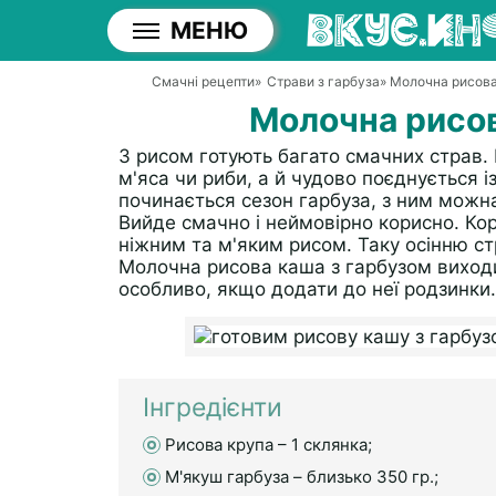
МЕНЮ
Смачні рецепти
»
Страви з гарбуза
» Молочна рисова
Молочна рисов
З рисом готують багато смачних страв. 
м'яса чи риби, а й чудово поєднується 
починається сезон гарбуза, з ним можн
Вийде смачно і неймовірно корисно. Кор
ніжним та м'яким рисом. Таку осінню ст
Молочна рисова каша з гарбузом виходи
особливо, якщо додати до неї родзинки.
Інгредієнти
Рисова крупа – 1 склянка;
М'якуш гарбуза – близько 350 гр.;