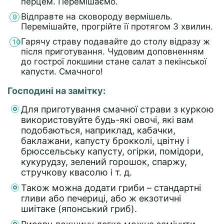
перцем. Перемішаємо.
Відправте на сковороду вермішель.
Перемішайте, прогрійте її протягом 3 хвилин.
Гарячу страву подавайте до столу відразу ж
після приготування. Чудовим доповненням
до гострої локшини стане салат з пекінської
капусти. Смачного!
Господині на замітку:
Для приготування смачної страви з куркою
використовуйте будь-які овочі, які вам
подобаються, наприклад, кабачки,
баклажани, капусту брокколі, цвітну і
брюссельську капусту, огірки, помідори,
кукурудзу, зелений горошок, спаржу,
стручкову квасолю і т. д.
Також можна додати гриби – стандартні
гливи або печериці, або ж екзотичні
шиітаке (японський гриб).