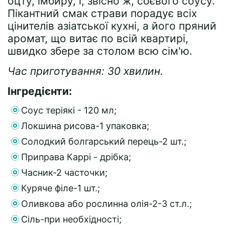
оцту, імбиру, і, звісно ж, соєвого соусу.
Пікантний смак страви порадує всіх
цінителів азіатської кухні, а його пряний
аромат, що витає по всій квартирі,
швидко збере за столом всю сім'ю.
Час приготування: 30 хвилин.
Інгредієнти:
Соус теріякі - 120 мл;
Локшина рисова-1 упаковка;
Солодкий болгарський перець-2 шт.;
Приправа Каррі - дрібка;
Часник-2 часточки;
Куряче філе-1 шт.;
Оливкова або рослинна олія-2-3 ст.л.;
Сіль-при необхідності;