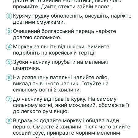
дайте їй 10 хвилин настоятися, після чого
промийте. Дайте стекти зайвій волозі.
Курячу грудку обполосніть, висушіть, наріжте
довгими смужками.
Очищений болгарський перець наріжте
довгою соломкою.
Моркву звільніть від шкірки, вимийте,
подрібніть на корейській тертці.
Зубки часнику порубати на маленькі
шматочки.
На розпечену пательні налийте олію,
викладіть в нього часник. Готуйте на
сильному вогні 2 хвилини.
До часнику відправте курку. На самому
сильному вогні, який можливий, обсмажте її
до легкого рум'янцю.
Відразу ж додайте моркву і обидва види
перцю. Смажте 2 хвилини, після чого влийте
соєвий соус, приправте чорним меленим