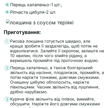
Перець халапеньо-1 шт.;
Ріпчаста цибуля-2 шт.
Приготування:
Рисова локшина готується швидко, але
краще зробити її заздалегідь, щоб потім не
відволікатися. Залийте її окропом, залиште на
10 хвилин, після чого злийте рідину, а
вермішель промийте під проточною водою.
Перець халапеньо, а також болгарський
звільніть від насіння, плодоніжок, промийте, а
потім наріжте тонкими, довгими смужками.
Очищену цибулю обполосніть, наріжте
півкільцями. Часник звільніть від лушпиння,
дрібно нарубаємо.
Куряче філе звільніть від плівок, вимийте,
обсушити. Наріжте його довгими смужками