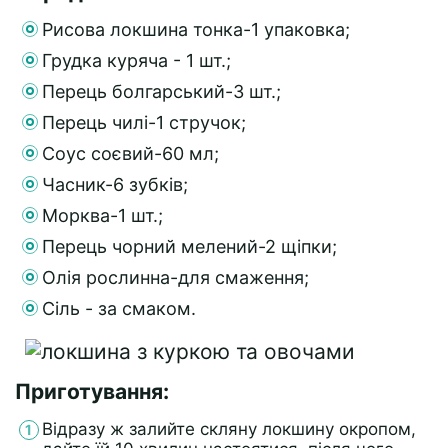
Рисова локшина тонка-1 упаковка;
Грудка куряча - 1 шт.;
Перець болгарський-3 шт.;
Перець чилі-1 стручок;
Соус соєвий-60 мл;
Часник-6 зубків;
Морква-1 шт.;
Перець чорний мелений-2 щіпки;
Олія рослинна-для смаження;
Сіль - за смаком.
Приготування:
Відразу ж залийте скляну локшину окропом,