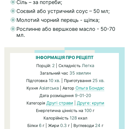
Сіль – за потреби;
Соєвий або устричний соус – 50 мл;
Молотий чорний перець - щіпка;
Рослинне або вершкове масло - 50-70
мл.
ІНФОРМАЦІЯ ПРО РЕЦЕПТ
2
Легка
Порцій:
| Складність
35 хвилин
Загальний час
10 хв.
25 хв.
Підготовка
| Приготування
Азіатська
Ольга Бондас
Кухня
| Автор
9-01-20
Дата розміщення
Другі страви
|
Друге: крупи
Категорія
100
Енергетична цінність на
г
128
Калорійність
ккал
6
0.3
24
Білки
г | Жири
г | Вуглеводи
г