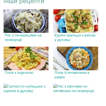
Інши рецепти
Рис з печерицями на
Курячі крильця з рисом
сковороді
у духовці
Плов з індичкою
Плов із яловичини в
казані