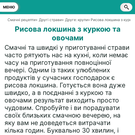
МЕНЮ
Смачні рецепти
»
Другі страви
»
Друге: крупи
» Рисова локшина з курко
Рисова локшина з куркою та
овочами
Смачні та швидкі у приготуванні страви
часто рятують нас на кухні, коли немає
часу на приготування повноцінної
вечері. Одним із таких улюблених
продуктів у сучасних господарок є
рисова локшина. Готується вона дуже
швидко, а в поєднанні з куркою та
овочами результат виходить просто
чудовим. Спробуйте і ви порадувати
своїх близьких смачною вечерею, на
яку вам не доведеться витрачати
кілька годин. Буквально 30 хвилин, і