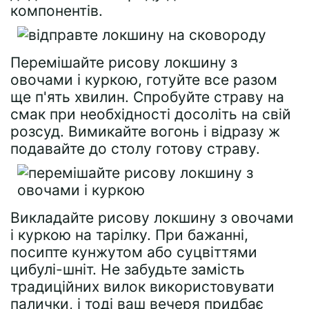
компонентів.
Перемішайте рисову локшину з
овочами і куркою, готуйте все разом
ще п'ять хвилин. Спробуйте страву на
смак при необхідності досоліть на свій
розсуд. Вимикайте вогонь і відразу ж
подавайте до столу готову страву.
Викладайте рисову локшину з овочами
і куркою на тарілку. При бажанні,
посипте кунжутом або суцвіттями
цибулі-шніт. Не забудьте замість
традиційних вилок використовувати
палички, і тоді ваш вечеря придбає