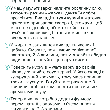
середньої товщини.
У чашу мультиварки налийте рослинну олію,
включіть режим «жарка», дайте їй добре
прогрітися. Викладіть туди курячі шматочки,
присипте приправою «каррі» і, стежачи щоб
м'ясо не підгоріло, обсмажте його до
рум'яної скоринки. Дістаньте м'ясо з чаші,
відкладіть на тарілку.
У жир, що залишився викладіть часник і
цибулю. Смажте, помішуючи силіконової
лопаткою, 2-3 хвилини, потім додайте обидва
види перцю. Готуйте ще пару хвилин.
Поверніть курку в мультиварку до овочів,
відразу ж влийте соус теріякі. У його складі є
кукурудзяний крохмаль, тому маса повинна
трохи загуснути. Готуйте все разом ще 3
хвилини, щоб всі компоненти просочилися
ароматами соусу.
Тепер в чашу потрібно додати фунчозу,
перемішати її з овочами і м'ясом, а потім
готувати ще 2-3 хвилини.