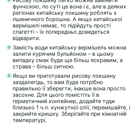
Рисову локшину легко можна замінити
фунчозою, по суті це вона і є, але в деяких
регіонах китайську локшину роблять з
пшеничного борошна. А якщо китайської
вермішелі немає, то підійдуть прості
спагетті – їх попередньо доведеться
відварити.
Замість води китайську вермішель можна
залити курячим бульйоном – в цьому
випадку смак буде ще більш яскравим, а
страва – більш ситною.
Якщо ви приготували рисову локшину
заздалегідь, то вам буде потрібно
правильно її зберегти, інакше вона просто
засохне. Для цього помістіть її в
герметичний контейнер, додайте туди
близько 1 ч.л. кунжутної олії, перемішайте, і
закрийте кришку. Зберігайте при кімнатній
температурі.