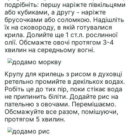
подрібніть: першу наріжте півкільцями
або кубиками, а другу - наріжте
брусочками або соломкою. Надішліть
їх на сковороду, в якій готувалися
крила. Долийте ще 1 ст.л. рослинної
олії. Обсмажте овочі протягом 3-4
хвилин на середньому вогні.
Крупу для крилець з рисом в духовці
ретельно промийте в декількох водах.
Робіть це до тих пір, поки стікає вода
не припинить біліти. Додайте рис на
пательню з овочами. Перемішаємо.
Обсмажуйте все разом, помішуючи,
протягом 5 хвилин.