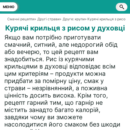
МЕНЮ
Смачні рецепти
»
Другі страви
»
Друге: крупи
» Курячі крильця з рисом 
Курячі крильця з рисом у духовці
Якщо вам потрібно приготувати
смачний, ситний, але недорогий обід
або вечерю, то цей рецепт вам
знадобиться. Рис із курячими
крильцями в духовці відповідає всім
цим критеріям – продукти можна
придбати за помірну ціну, смак у
страви – незрівнянний, а поживна
цінність досить висока. Крім того,
рецепт гарний тим, що гарнір не
містить занадто багато калорій,
завдяки чому ви зможете
насолодитися його смаком без шкоди