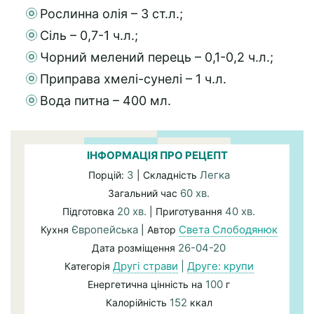
Рослинна олія – 3 ст.л.;
Сіль – 0,7-1 ч.л.;
Чорний мелений перець – 0,1-0,2 ч.л.;
Приправа хмелі-сунелі – 1 ч.л.
Вода питна – 400 мл.
ІНФОРМАЦІЯ ПРО РЕЦЕПТ
3
Легка
Порцій:
| Складність
60 хв.
Загальний час
20 хв.
40 хв.
Підготовка
| Приготування
Європейська
Света Слободянюк
Кухня
| Автор
26-04-20
Дата розміщення
Другі страви
|
Друге: крупи
Категорія
100
Енергетична цінність на
г
152
Калорійність
ккал