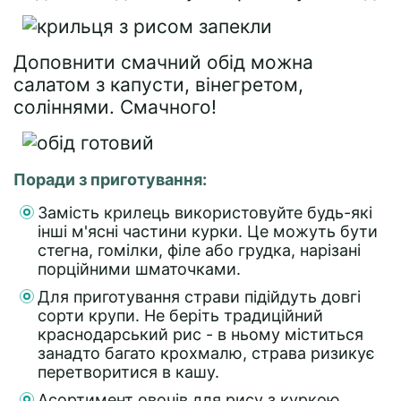
Доповнити смачний обід можна
салатом з капусти, вінегретом,
соліннями. Смачного!
Поради з приготування:
Замість крилець використовуйте будь-які
інші м'ясні частини курки. Це можуть бути
стегна, гомілки, філе або грудка, нарізані
порційними шматочками.
Для приготування страви підійдуть довгі
сорти крупи. Не беріть традиційний
краснодарський рис - в ньому міститься
занадто багато крохмалю, страва ризикує
перетворитися в кашу.
Асортимент овочів для рису з куркою