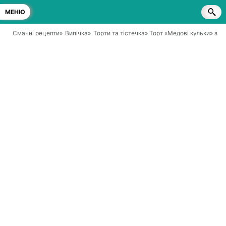
МЕНЮ
Смачні рецепти
»
Випічка
»
Торти та тістечка
» Торт «Медові кульки» з 