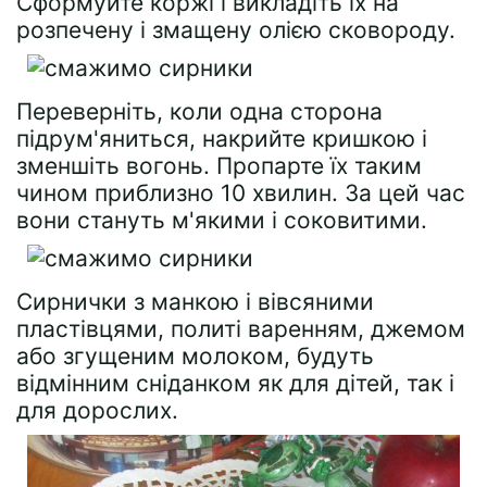
Сформуйте коржі і викладіть їх на
розпечену і змащену олією сковороду.
Переверніть, коли одна сторона
підрум'яниться, накрийте кришкою і
зменшіть вогонь. Пропарте їх таким
чином приблизно 10 хвилин. За цей час
вони стануть м'якими і соковитими.
Сирнички з манкою і вівсяними
пластівцями, политі варенням, джемом
або згущеним молоком, будуть
відмінним сніданком як для дітей, так і
для дорослих.