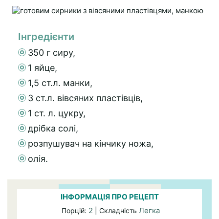
Інгредієнти
350 г сиру,
1 яйце,
1,5 ст.л. манки,
3 ст.л. вівсяних пластівців,
1 ст. л. цукру,
дрібка солі,
розпушувач на кінчику ножа,
олія.
ІНФОРМАЦІЯ ПРО РЕЦЕПТ
2
Легка
Порцій:
| Складність