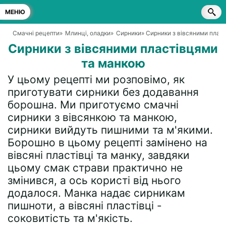
МЕНЮ
Смачні рецепти
»
Млинці, оладки
»
Сирники
» Сирники з вівсяними плас
Сирники з вівсяними пластівцями
та манкою
У цьому рецепті ми розповімо, як
приготувати сирники без додавання
борошна. Ми приготуємо смачні
сирники з вівсянкою та манкою,
сирники вийдуть пишними та м'якими.
Борошно в цьому рецепті замінено на
вівсяні пластівці та манку, завдяки
цьому смак страви практично не
змінився, а ось користі від нього
додалося. Манка надає сирникам
пишноти, а вівсяні пластівці -
соковитість та м'якість.