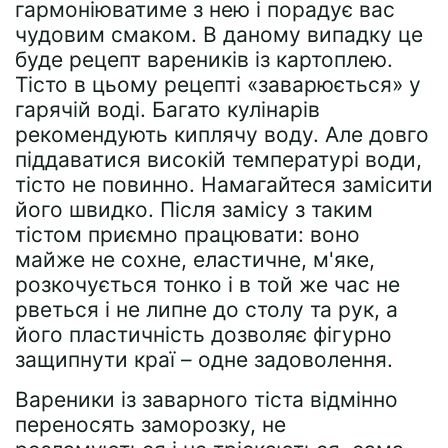
гармоніюватиме з нею і порадує вас
чудовим смаком. В даному випадку це
буде рецепт вареників із картоплею.
Тісто в цьому рецепті «заварюється» у
гарячій воді. Багато кулінарів
рекомендують киплячу воду. Але довго
піддаватися високій температурі води,
тісто не повинно. Намагайтеся замісити
його швидко. Після замісу з таким
тістом приємно працювати: воно
майже не сохне, еластичне, м'яке,
розкочується тонко і в той же час не
рветься і не липне до столу та рук, а
його пластичність дозволяє фігурно
защипнути краї – одне задоволення.
Вареники із заварного тіста відмінно
переносять заморозку, не