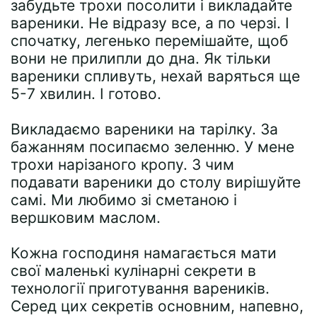
забудьте трохи посолити і викладайте
вареники. Не відразу все, а по черзі. І
спочатку, легенько перемішайте, щоб
вони не прилипли до дна. Як тільки
вареники спливуть, нехай варяться ще
5-7 хвилин. І готово.
Викладаємо вареники на тарілку. За
бажанням посипаємо зеленню. У мене
трохи нарізаного кропу. З чим
подавати вареники до столу вирішуйте
самі. Ми любимо зі сметаною і
вершковим маслом.
Кожна господиня намагається мати
свої маленькі кулінарні секрети в
технології приготування вареників.
Серед цих секретів основним, напевно,