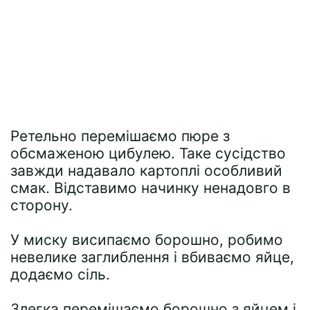
Ретельно перемішаємо пюре з
обсмаженою цибулею. Таке сусідство
завжди надавало картоплі особливий
смак. Відставимо начинку ненадовго в
сторону.
У миску висипаємо борошно, робимо
невелике заглиблення і вбиваємо яйце,
додаємо сіль.
Злегка перемішаємо борошно з яйцем і