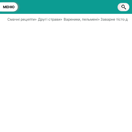
МЕНЮ
Смачні рецепти
»
Другі страви
»
Вареники, пельмені
» Заварне тісто дл