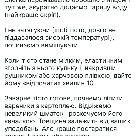
тут же, акуратно додаємо гарячу воду
(найкраще окріп).
І не затягуючи (щоб тісто, довго не
піддавалося високій температурі),
починаємо вимішувати.
Коли тісто стане м'яким, еластичним
згорніть з нього кульку і, накривши
рушником або харчовою плівкою, дайте
йому «відпочити» хвилин 10.
Заварне тісто готове, почнемо ліпити
вареники з картоплею. Відріжемо
невеликий шматок і розкочуємо його
качалкою. Товщина залежить від ваших
уподобань. Але краще постаратися