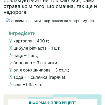
розламуються і не тріскаються, сама
страва крім того, що смачна, так ще й
недорога.
Інгредієнти
картопля – 400 г;
цибуля ріпчаста – 1 шт.;
яйце – 1 шт.;
борошно – 3 склянки.;
олія соняшникова – 3 ст.л.;
вода – 1 склянка (гаряча)
сіль – 035 ч.л.
ІНФОРМАЦІЯ ПРО РЕЦЕПТ