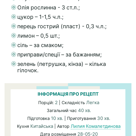
Олія рослинна - 3 ст.л.;
цукор – 1-1,5 ч.л.;
перець гострий (пласт) - 0,3 ч.л.;
лимон – 0,5 шт.;
сіль – за смаком;
приправи/спеції – за бажанням;
зелень (петрушка, кінза) – кілька
гілочок.
ІНФОРМАЦІЯ ПРО РЕЦЕПТ
2
Легка
Порцій:
| Складність
40 хв.
Загальний час
10 хв.
30 хв.
Підготовка
| Приготування
Китайська
Лилия Комалетдинова
Кухня
| Автор
28-05-20
Дата розміщення