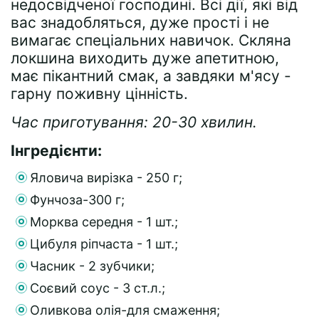
недосвідченої господині. Всі дії, які від
вас знадобляться, дуже прості і не
вимагає спеціальних навичок. Скляна
локшина виходить дуже апетитною,
має пікантний смак, а завдяки м'ясу -
гарну поживну цінність.
Час приготування: 20-30 хвилин.
Інгредієнти:
Яловича вирізка - 250 г;
Фунчоза-300 г;
Морква середня - 1 шт.;
Цибуля ріпчаста - 1 шт.;
Часник - 2 зубчики;
Соєвий соус - 3 ст.л.;
Оливкова олія-для смаження;