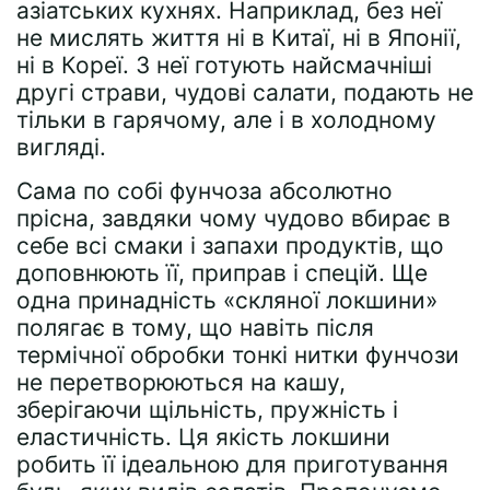
азіатських кухнях. Наприклад, без неї
не мислять життя ні в Китаї, ні в Японії,
ні в Кореї. З неї готують найсмачніші
другі страви, чудові салати, подають не
тільки в гарячому, але і в холодному
вигляді.
Сама по собі фунчоза абсолютно
прісна, завдяки чому чудово вбирає в
себе всі смаки і запахи продуктів, що
доповнюють її, приправ і спецій. Ще
одна принадність «скляної локшини»
полягає в тому, що навіть після
термічної обробки тонкі нитки фунчози
не перетворюються на кашу,
зберігаючи щільність, пружність і
еластичність. Ця якість локшини
робить її ідеальною для приготування