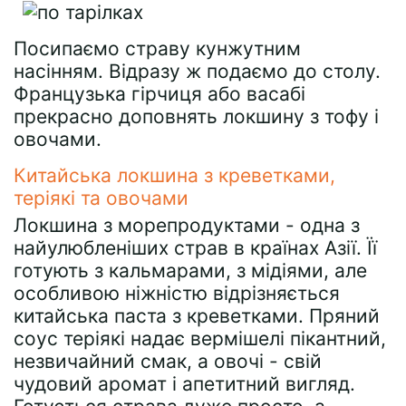
Посипаємо страву кунжутним
насінням. Відразу ж подаємо до столу.
Французька гірчиця або васабі
прекрасно доповнять локшину з тофу і
овочами.
Китайська локшина з креветками,
теріякі та овочами
Локшина з морепродуктами - одна з
найулюбленіших страв в країнах Азії. Її
готують з кальмарами, з мідіями, але
особливою ніжністю відрізняється
китайська паста з креветками. Пряний
соус теріякі надає вермішелі пікантний,
незвичайний смак, а овочі - свій
чудовий аромат і апетитний вигляд.