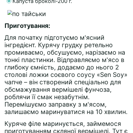
Капуста броколі-200 г.
Приготування:
Для початку підготуємо м'ясний
інгредієнт. Курячу грудку ретельно
промиваємо, обсушуємо, нарізаємо на
тонкі пластинки. Відправляємо м'ясо в
глибоку ємність, додаємо до нього 2
столові ложки соєвого соусу «Sen Soy»
чапче – він створений спеціально для
обсмажування вермішелі фунчоза,
роблячи її смак незабутнім.
Перемішуємо заправку з м'ясом,
залишаємо маринуватися на 10 хвилин.
Куряче філе маринується, займемося
приготуванням скляної вермішелі. Тут є