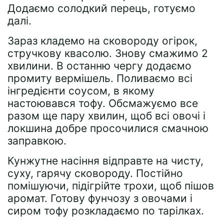
Додаємо солодкий перець, готуємо
далі.
Зараз кладемо на сковороду огірок,
стручкову квасолю. Знову смажимо 2
хвилини. В останню чергу додаємо
промиту вермішель. Поливаємо всі
інгредієнти соусом, в якому
настоювався тофу. Обсмажуємо все
разом ще пару хвилин, щоб всі овочі і
локшина добре просочилися смачною
заправкою.
Кунжутне насіння відправте на чисту,
суху, гарячу сковороду. Постійно
помішуючи, підігрійте трохи, щоб пішов
аромат. Готову фунчозу з овочами і
сиром тофу розкладаємо по тарілках.