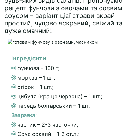
будь-яких видів салатів. Пропонуємо
рецепт фунчози з овочами та соєвим
соусом – варіант цієї страви вкрай
простий, чудово яскравий, свіжий та
дуже смачний!
Інгредієнти
фунчоза – 100 г;
морква – 1 шт.;
огірок – 1 шт.;
цибуля (краще червона) – 1 шт.;
перець болгарський – 1 шт.
Заправка:
часник – 2-3 часточки;
Соус соєвий - 1-2 ст.л.;