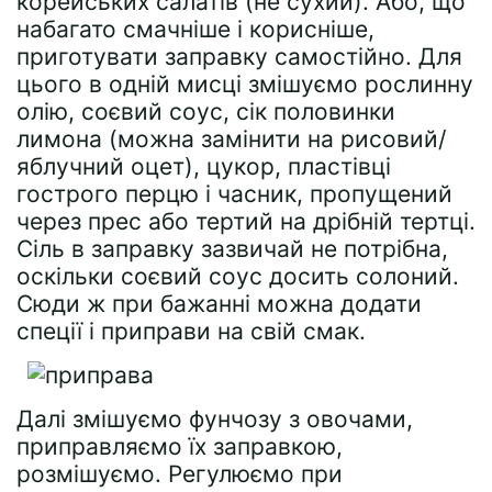
корейських салатів (не сухий). Або, що
набагато смачніше і корисніше,
приготувати заправку самостійно. Для
цього в одній мисці змішуємо рослинну
олію, соєвий соус, сік половинки
лимона (можна замінити на рисовий/
яблучний оцет), цукор, пластівці
гострого перцю і часник, пропущений
через прес або тертий на дрібній тертці.
Сіль в заправку зазвичай не потрібна,
оскільки соєвий соус досить солоний.
Сюди ж при бажанні можна додати
спеції і приправи на свій смак.
Далі змішуємо фунчозу з овочами,
приправляємо їх заправкою,
розмішуємо. Регулюємо при