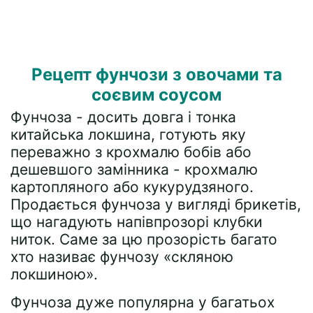
Рецепт фунчози з овочами та
соєвим соусом
Фунчоза - досить довга і тонка
китайська локшина, готують яку
переважно з крохмалю бобів або
дешевшого замінника - крохмалю
картопляного або кукурудзяного.
Продається фунчоза у вигляді брикетів,
що нагадують напівпрозорі клубки
ниток. Саме за цю прозорість багато
хто називає фунчозу «скляною
локшиною».
Фунчоза дуже популярна у багатьох