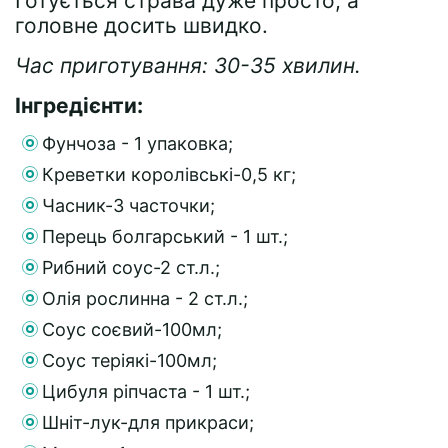
Готується страва дуже просто, а
головне досить швидко.
Час приготування: 30-35 хвилин.
Інгредієнти:
Фунчоза - 1 упаковка;
Креветки королівські-0,5 кг;
Часник-3 часточки;
Перець болгарський - 1 шт.;
Рибний соус-2 ст.л.;
Олія рослинна - 2 ст.л.;
Соус соєвий-100мл;
Соус теріякі-100мл;
Цибуля ріпчаста - 1 шт.;
Шніт-лук-для прикраси;