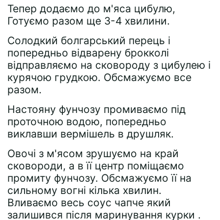
Тепер додаємо до м'яса цибулю,
Готуємо разом ще 3-4 хвилини.
Солодкий болгарський перець і
попередньо відварену брокколі
відправляємо на сковороду з цибулею і
курячою грудкою. Обсмажуємо все
разом.
Настояну фунчозу промиваємо під
проточною водою, попередньо
виклавши вермішель в друшляк.
Овочі з м'ясом зрушуємо на край
сковороди, а в її центр поміщаємо
промиту фунчозу. Обсмажуємо її на
сильному вогні кілька хвилин.
Вливаємо весь соус чапче який
залишився після маринування курки .