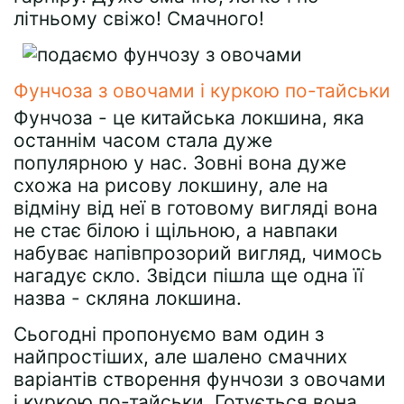
літньому свіжо! Смачного!
Фунчоза з овочами і куркою по-тайськи
Фунчоза - це китайська локшина, яка
останнім часом стала дуже
популярною у нас. Зовні вона дуже
схожа на рисову локшину, але на
відміну від неї в готовому вигляді вона
не стає білою і щільною, а навпаки
набуває напівпрозорий вигляд, чимось
нагадує скло. Звідси пішла ще одна її
назва - скляна локшина.
Сьогодні пропонуємо вам один з
найпростіших, але шалено смачних
варіантів створення фунчози з овочами
і куркою по-тайськи. Готується вона