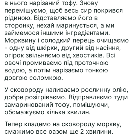
в нього нарізаний тофу. Знову
перемішуємо, щоб весь сир покрився
рідиною. Відставляємо його в
сторонку, нехай маринується, а ми
займемося іншими інгредієнтами.
Морквину і солодкий перець очищаємо
- одну від шкірки, другий від насіння,
огірок звільняємо від хвостиків. Всі
овочі промиваємо під проточною
водою, а потім нарізаємо тонкою
довгою соломкою.
У сковороду наливаємо рослинну олію,
добре розігріваємо. Відправляємо туди
замаринований тофу, помішуючи,
обсмажуємо кілька хвилин.
Тепер кладемо на сковороду моркву,
смажимо все разом ще 2 хвилини.