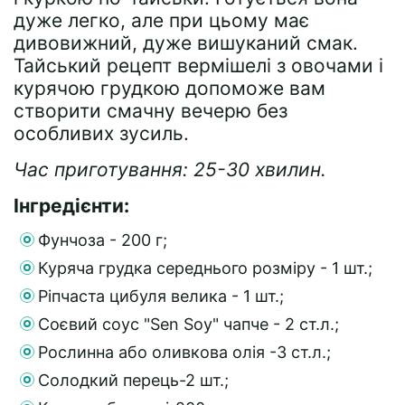
дуже легко, але при цьому має
дивовижний, дуже вишуканий смак.
Тайський рецепт вермішелі з овочами і
курячою грудкою допоможе вам
створити смачну вечерю без
особливих зусиль.
Час приготування: 25-30 хвилин.
Інгредієнти:
Фунчоза - 200 г;
Куряча грудка середнього розміру - 1 шт.;
Ріпчаста цибуля велика - 1 шт.;
Соєвий соус "Sen Soy" чапче - 2 ст.л.;
Рослинна або оливкова олія -3 ст.л.;
Солодкий перець-2 шт.;