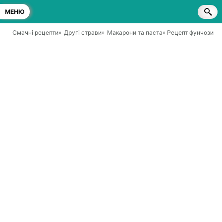
МЕНЮ
Смачні рецепти
»
Другі страви
»
Макарони та паста
» Рецепт фунчози з