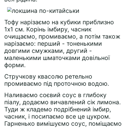
Тофу нарізаємо на кубики приблизно
1х1 см. Корінь імбиру, часник
очищаємо, промиваємо, а потім також
нарізаємо: перший - тоненькими
довгими смужками, другий -
маленькими шматочками довільної
форми.
Стручкову квасолю ретельно
промиваємо під проточною водою.
Наливаємо соєвий соус в глибоку
піалу, додаємо вичавлений сік лимона.
Туди ж кладемо подрібнений імбир,
часник, і посипаємо все це цукром.
Гарненько вимішуємо соус, поміщаємо