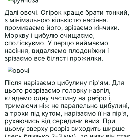
Далі овочі. Огірок краще брати тонкий,
з мінімальною кількістю насіння.
промиваємо його, зрізаємо кінчики.
Моркву і цибулю очищаємо,
споліскуємо. У перцю виймаємо
насіння, видаляємо плодоніжки і
зрізаємо все білясті прожилки.
Після нарізаємо цибулину пір'ям. Для
цього розрізаємо головку навпіл,
кладемо одну частину на ребро і,
тримаючи ніж не паралельно цибулині,
а трохи під кутом, нарізаємо її на пір'я,
рухаючись від середини вниз. При
цьому зверху розріз виходить ширше
(десь близько 2-3 мм), до низу він стає