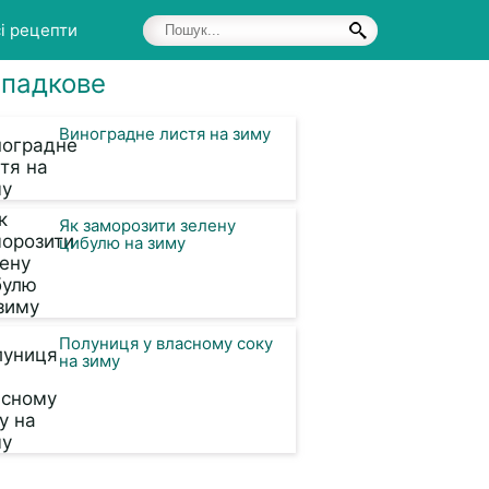
і рецепти
падкове
Виноградне листя на зиму
Як заморозити зелену
цибулю на зиму
Полуниця у власному соку
на зиму