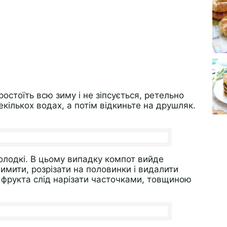
остоїть всю зиму і не зіпсується, ретельно
декількох водах, а потім відкиньте на друшляк.
олодкі. В цьому випадку компот вийде
имити, розрізати на половинки і видалити
у фрукта слід нарізати часточками, товщиною