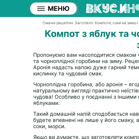
МЕНЮ
Смачні рецепти
»
Заготівлі
»
Компоти, соки на зиму
»
Компот з яблук та ч
Пропонуємо вам насолодитися смаком ч
та чорноплідної горобини на зиму. Рецеп
Аронія надасть напою дуже гарний темни
кислинку та чудовий смак.
Чорноплідна горобина, або аронія – яго
натуральному вигляді практично неїстів
чудова! Особливо у поєднанні з іншими
яблуками.
Такий домашній напій сподобається нав
будете впевнені не лише у його смаку, 
соки, морси.
Якщо ви думаєте, що заготовляти компо