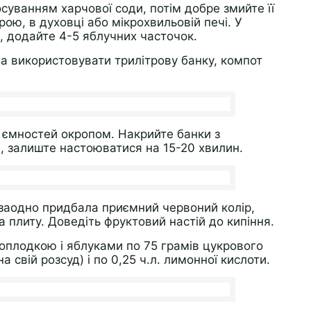
осуванням харчової соди, потім добре змийте її
ою, в духовці або мікрохвильовій печі. У
 додайте 4-5 яблучних часточок.
а використовувати трилітрову банку, компот
х ємностей окропом. Накрийте банки з
 залиште настоюватися на 15-20 хвилин.
 заодно придбала приємний червоний колір,
на плиту. Доведіть фруктовий настій до кипіння.
ноплодкою і яблуками по 75 грамів цукрового
а свій розсуд) і по 0,25 ч.л. лимонної кислоти.