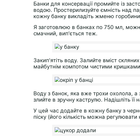
Банки для консервації промийте із заст
водою. Простерилизуйте ємність над пар
кожну банку викладіть жменю горобини,
Я заготовлюю в банках по 750 мл, можн
смачний, вип'ється теж.
Закип'ятіть воду. Залийте вміст скляни
майбутнім компотом чистими кришками,
Воду з банок, яка вже трохи охолола, а
злийте в зручну каструлю. Надішліть її 
У цей час додайте в кожну банку з чер
піску (його кількість можна регулювати н