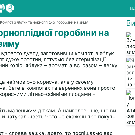
Вс
Ви
 Компот з яблук та чорноплідної горобини на зиму
орноплідної горобини на
зиму
удового дуету, заготовивши компот із яблук
т дуже простий, готуємо без стерилізації.
й колір, яблука – аромат, а всі разом – легку
да неймовірно корисна, але у своєму
на. Зате в компотах та вареннях вона просто
 корисними літньо-осінніми плодами –
іть маленьким діткам. А найголовніше, що ви
а й натуральності. Чого не скажеш про покупні
т - справа важка, довго, то поспішаємо вас