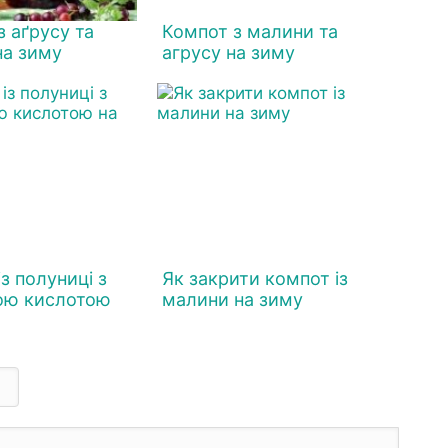
з аґрусу та
Компот з малини та
на зиму
агрусу на зиму
з полуниці з
Як закрити компот із
ою кислотою
малини на зиму