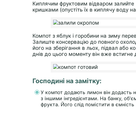
Киплячим фруктовим відваром залийте в
кришками (опустіть їх в киплячу воду на
Компот з яблук і горобини на зиму пере
Залиште консервацію до повного охолод
його на зберігання в льох, підвал або 
днів до цього моменту він вже встигне
Господині на замітку:
У компот додають лимон він додасть н
з іншими інгредієнтами. На банку, об
фрукта. Його слід помістити в ємність