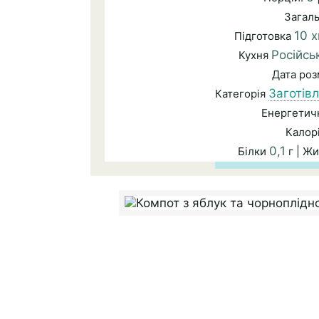
Загал
10 х
Підготовка
Російсь
Кухня
Дата ро
Заготівл
Категорія
Енергетичн
Калор
0,1
Білки
г | Ж