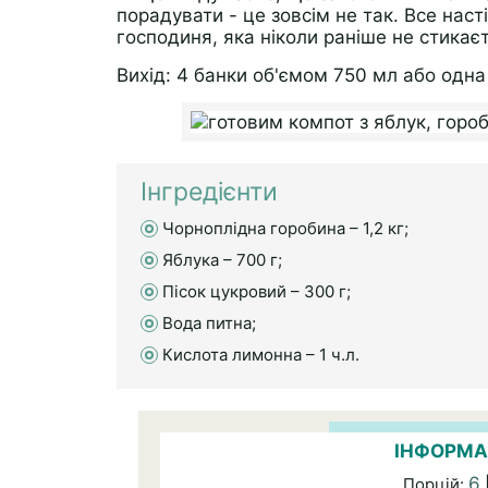
порадувати - це зовсім не так. Все наст
господиня, яка ніколи раніше не стикає
Вихід: 4 банки об'ємом 750 мл або одна 
Інгредієнти
Чорноплідна горобина – 1,2 кг;
Яблука – 700 г;
Пісок цукровий – 300 г;
Вода питна;
Кислота лимонна – 1 ч.л.
ІНФОРМА
6
Порцій: