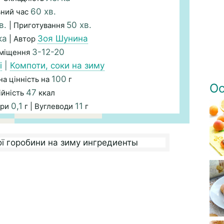
60 хв.
ьний час
в.
50 хв.
| Приготування
ка
Зоя Шунина
| Автор
3-12-20
зміщення
і
|
Компоти, соки на зиму
100
а цінність на
г
Ос
47
ійність
ккал
0,1
11
ири
г | Вуглеводи
г