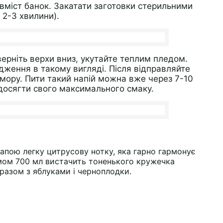
міст банок. Закатати заготовки стерильними
 2-3 хвилини).
верніть верхи вниз, укутайте теплим пледом.
ження в такому вигляді. Після відправляйте
комору. Пити такий напій можна вже через 7-10
 досягти свого максимального смаку.
апою легку цитрусову нотку, яка гарно гармонує
'ємом 700 мл вистачить тоненького кружечка
 разом з яблуками і черноплодки.