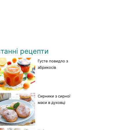
танні рецепти
Густе повидло з
абрикосів
Сирники з сирної
маси в духовці