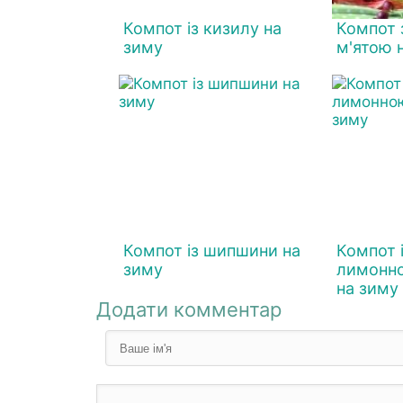
Компот із кизилу на
Компот 
зиму
м'ятою 
Компот із шипшини на
Компот і
зиму
лимонн
на зиму
Додати комментар