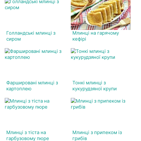
Голландські млинці з
Млинці на гарячому
сиром
кефірі
Фаршировані млинці з
Тонкі млинці з
картоплею
кукурудзяної крупи
Млинці з тіста на
Млинці з припеком із
гарбузовому пюре
грибів