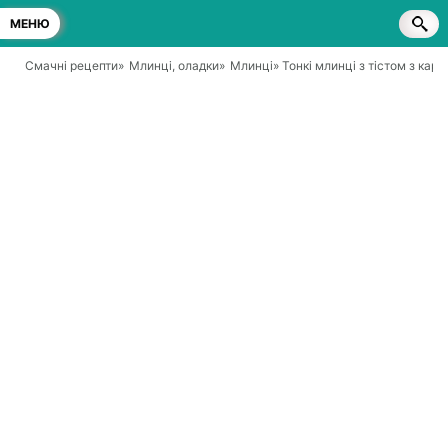
МЕНЮ
Смачні рецепти
»
Млинці, оладки
»
Млинці
» Тонкі млинці з тістом з ка