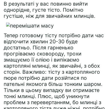
В результаті у вас повинно вийти
однорідне, густе тісто. Помітно
густіше, ніж для звичайних млинців.
Тепер готовому тісту потрібно дати час
відпочити хвилин 20-30 буде
достатньо. Після гарненько
прогріваємо сковороду, трохи
змащуємо її олією і випікаємо
картопляні млинці, як звичайні, з обох
сторін. Важливо: тісту з картопляного
пюре потрібно дати розійтися по
пательні якомога більш тонким шаром.
Тільки в цьому випадку ви отримаєте
тонкі млинці. Плюс, щоб уникнути
проблем з перевертанням, бо млинці з
картопляного тіста дуже ніжні, потрібно