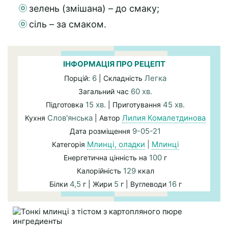
зелень (змішана) – до смаку;
сіль – за смаком.
ІНФОРМАЦІЯ ПРО РЕЦЕПТ
6
Легка
Порцій:
| Складність
60 хв.
Загальний час
15 хв.
45 хв.
Підготовка
| Приготування
Слов'янська
Лилия Комалетдинова
Кухня
| Автор
9-05-21
Дата розміщення
Млинці, оладки
|
Млинці
Категорія
100
Енергетична цінність на
г
129
Калорійність
ккал
4,5
5
16
Білки
г | Жири
г | Вуглеводи
г