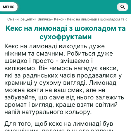
МЕНЮ
Смачні рецепти
»
Випічка
»
Кекси
» Кекс на лимонаді з шоколадом та с
Кекс на лимонаді з шоколадом та
сухофруктами
Кекс на лимонаді виходить дуже
ніжним та смачним. Робиться дуже
швидко і просто - змішаємо і
випікаємо. Він чимось нагадує кекси,
які за радянських часів продавалися у
крамниці у сухому вигляді. Лимонад
можна взяти на ваш смак, але не
забувайте, що саме від нього залежить
аромат і вигляд, краще взяти світлий
напій натурального кольору.
Для того, щоб кекс на лимонаді був
смачнішим, додамо в нього в'ялену