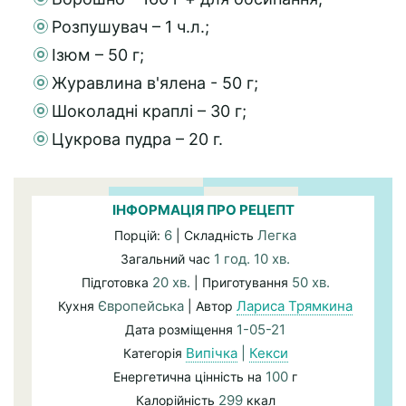
Розпушувач – 1 ч.л.;
Ізюм – 50 г;
Журавлина в'ялена - 50 г;
Шоколадні краплі – 30 г;
Цукрова пудра – 20 г.
ІНФОРМАЦІЯ ПРО РЕЦЕПТ
6
Легка
Порцій:
| Складність
1 год. 10 хв.
Загальний час
20 хв.
50 хв.
Підготовка
| Приготування
Європейська
Лариса Трямкина
Кухня
| Автор
1-05-21
Дата розміщення
Випічка
|
Кекси
Категорія
100
Енергетична цінність на
г
299
Калорійність
ккал