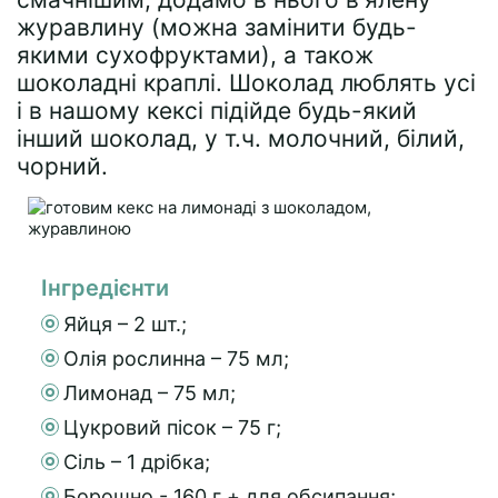
журавлину (можна замінити будь-
якими сухофруктами), а також
шоколадні краплі. Шоколад люблять усі
і в нашому кексі підійде будь-який
інший шоколад, у т.ч. молочний, білий,
чорний.
Інгредієнти
Яйця – 2 шт.;
Олія рослинна – 75 мл;
Лимонад – 75 мл;
Цукровий пісок – 75 г;
Сіль – 1 дрібка;
Борошно - 160 г + для обсипання;