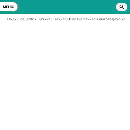
МЕНЮ
Смачні рецепти
»
Випічка
»
Печиво
» Вівсяне печиво з шоколадною крих