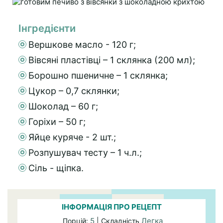
Інгредієнти
Вершкове масло - 120 г;
Вівсяні пластівці – 1 склянка (200 мл);
Борошно пшеничне – 1 склянка;
Цукор – 0,7 склянки;
Шоколад – 60 г;
Горіхи – 50 г;
Яйце куряче - 2 шт.;
Розпушувач тесту – 1 ч.л.;
Сіль - щіпка.
ІНФОРМАЦІЯ ПРО РЕЦЕПТ
5
Легка
Порцій:
| Складність