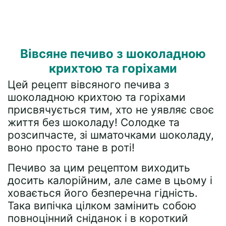
Вівсяне печиво з шоколадною
крихтою та горіхами
Цей рецепт вівсяного печива з
шоколадною крихтою та горіхами
присвячується тим, хто не уявляє своє
життя без шоколаду! Солодке та
розсипчасте, зі шматочками шоколаду,
воно просто тане в роті!
Печиво за цим рецептом виходить
досить калорійним, але саме в цьому і
ховається його безперечна гідність.
Така випічка цілком замінить собою
повноцінний сніданок і в короткий