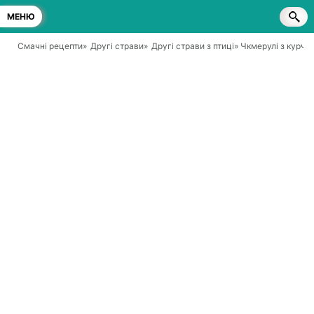
МЕНЮ
Смачні рецепти
»
Другі страви
»
Другі страви з птиці
» Чкмерулі з курча