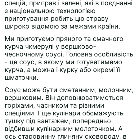
спецій, приправ і зелені, які в поєднанні
з національною технологією
приготування робить цю страву
широко відомою за межами країни.
Ми приготуємо пряного та смачного
курча чкмерулі у вершково-
чесночному соусі. Головна особливість
- це соус, в якому ми готуватимемо
курча, а можна і курку або окремі її
шматочки.
Соус може бути сметанним, молочним,
вершковим. Він доповнюватиметься
горіхами, часником та різними
спеціями. І ще кулінари обсмажують
тушку під вантажем, попередньо
відбивши кулінарним молоточком. А
ось старовинну глиняну сковороду, в