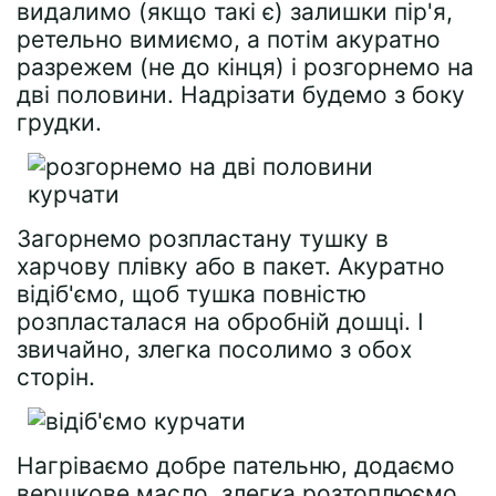
видалимо (якщо такі є) залишки пір'я,
ретельно вимиємо, а потім акуратно
разрежем (не до кінця) і розгорнемо на
дві половини. Надрізати будемо з боку
грудки.
Загорнемо розпластану тушку в
харчову плівку або в пакет. Акуратно
відіб'ємо, щоб тушка повністю
розпласталася на обробній дошці. І
звичайно, злегка посолимо з обох
сторін.
Нагріваємо добре пательню, додаємо
вершкове масло, злегка розтоплюємо.