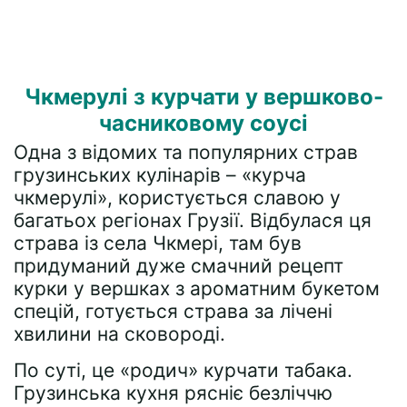
Чкмерулі з курчати у вершково-
часниковому соусі
Одна з відомих та популярних страв
грузинських кулінарів – «курча
чкмерулі», користується славою у
багатьох регіонах Грузії. Відбулася ця
страва із села Чкмері, там був
придуманий дуже смачний рецепт
курки у вершках з ароматним букетом
спецій, готується страва за лічені
хвилини на сковороді.
По суті, це «родич» курчати табака.
Грузинська кухня рясніє безліччю