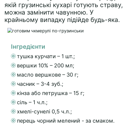
якій грузинські кухарі готують страву,
можна замінити чавунною. У
крайньому випадку підійде будь-яка.
Інгредієнти
тушка курчати – 1 шт.;
вершки 10% – 200 мл;
масло вершкове – 30 г;
часник – 3-4 зуб.;
кінза або петрушка – 15 г;
сіль – 1 ч.л.;
хмелі-сунелі 0,5 ч.л.;
перець чорний мелений - за смаком.