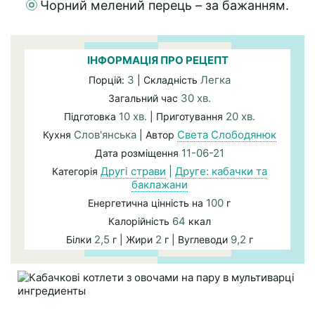
Чорний мелений перець – за бажанням.
ІНФОРМАЦІЯ ПРО РЕЦЕПТ
3
Легка
Порцій:
| Складність
30 хв.
Загальний час
10 хв.
20 хв.
Підготовка
| Приготування
Слов'янська
Света Слободянюк
Кухня
| Автор
11-06-21
Дата розміщення
Другі страви
|
Друге: кабачки та
Категорія
баклажани
100
Енергетична цінність на
г
64
Калорійність
ккал
2,5
2
9,2
Білки
г | Жири
г | Вуглеводи
г