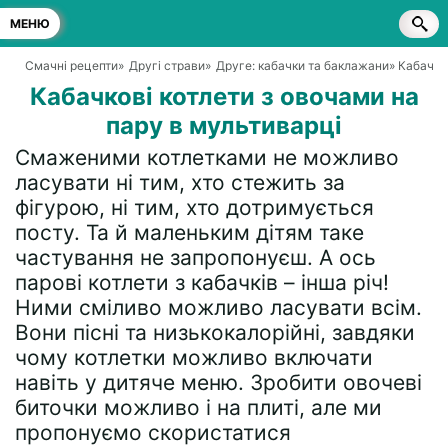
МЕНЮ
Смачні рецепти
»
Другі страви
»
Друге: кабачки та баклажани
» Кабачко
Кабачкові котлети з овочами на
пару в мультиварці
Смаженими котлетками не можливо
ласувати ні тим, хто стежить за
фігурою, ні тим, хто дотримується
посту. Та й маленьким дітям таке
частування не запропонуєш. А ось
парові котлети з кабачків – інша річ!
Ними сміливо можливо ласувати всім.
Вони пісні та низькокалорійні, завдяки
чому котлетки можливо включати
навіть у дитяче меню. Зробити овочеві
биточки можливо і на плиті, але ми
пропонуємо скористатися