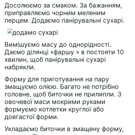
Досолюємо за смаком. За бажанням,
приправляємо чорним меленим
перцем. Додаємо панірувальні сухарі.
Вимішуємо масу до однорідності.
Даємо ділянці «фаршу » в постояти 10
хвилин, щоб панірувальні сухарі
набрякли.
Форму для приготування на пару
змащуємо олією. Багато не потрібно
головне, щоб биточки не прилипли. З
овочевої маси мокрими руками
формуємо котлетки круглої або
довгастої форми.
Укладаємо биточки в змащену форму,