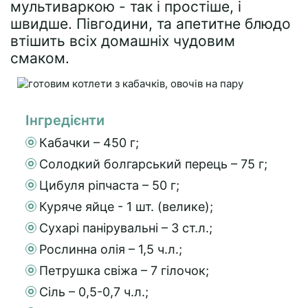
мультиваркою - так і простіше, і
швидше. Півгодини, та апетитне блюдо
втішить всіх домашніх чудовим
смаком.
Інгредієнти
Кабачки – 450 г;
Солодкий болгарський перець – 75 г;
Цибуля ріпчаста – 50 г;
Куряче яйце - 1 шт. (велике);
Сухарі панірувальні – 3 ст.л.;
Рослинна олія – 1,5 ч.л.;
Петрушка свіжа – 7 гілочок;
Сіль – 0,5-0,7 ч.л.;