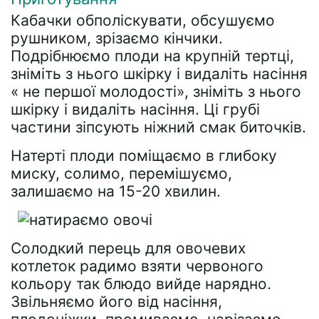
Кабачки обполіскувати, обсушуємо
рушником, зрізаємо кінчики.
Подрібнюємо плоди на крупній тертці,
зніміть з нього шкірку і видаліть насіння
« не першої молодості», зніміть з нього
шкірку і видаліть насіння. Ці грубі
частини зіпсують ніжний смак биточків.
Натерті плоди поміщаємо в глибоку
миску, солимо, перемішуємо,
залишаємо на 15-20 хвилин.
Солодкий перець для овочевих
котлеток радимо взяти червоного
кольору так блюдо вийде нарядно.
Звільняємо його від насіння,