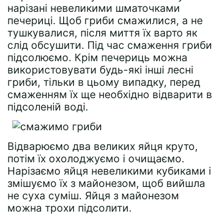
нарізані невеликими шматочками
печериці. Щоб гриби смажилися, а не
тушкувалися, після миття їх варто як
слід обсушити. Під час смаження гриби
підсолюємо. Крім печериць можна
використовувати будь-які інші лесні
гриби, тільки в цьому випадку, перед
смаженням їх ще необхідно відварити в
підсоленій воді.
Відварюємо два великих яйця круто,
потім їх охолоджуємо і очищаємо.
Нарізаємо яйця невеликими кубиками і
змішуємо їх з майонезом, щоб вийшла
не суха суміш. Яйця з майонезом
можна трохи підсолити.