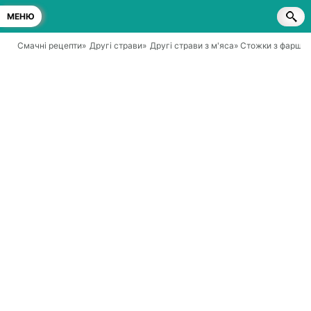
МЕНЮ
Смачні рецепти
»
Другі страви
»
Другі страви з м'яса
» Стожки з фаршу 