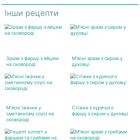
Інши рецепти
Зрази з фаршу з яйцем
М'ясні зрази з сиром у
на сковороді
духовці
М'ясні їжачки у
Стіжки з курячого
сметанному соусі на
фаршу з сиром у духовці
сковороді