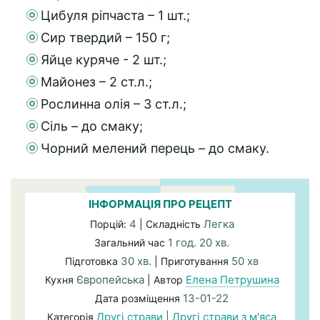
Цибуля ріпчаста – 1 шт.;
Сир твердий – 150 г;
Яйце куряче - 2 шт.;
Майонез – 2 ст.л.;
Рослинна олія – 3 ст.л.;
Сіль – до смаку;
Чорний мелений перець – до смаку.
ІНФОРМАЦІЯ ПРО РЕЦЕПТ
4
Легка
Порцій:
| Складність
1 год. 20 хв.
Загальний час
30 хв.
50 хв
Підготовка
| Приготування
Європейська
Елена Петрушина
Кухня
| Автор
13-01-22
Дата розміщення
Другі страви
|
Другі страви з м'яса
Категорія