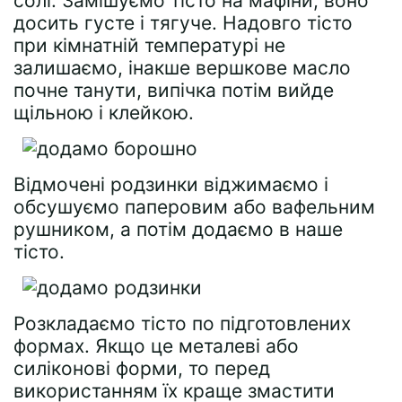
солі. Замішуємо тісто на мафіни, воно
досить густе і тягуче. Надовго тісто
при кімнатній температурі не
залишаємо, інакше вершкове масло
почне танути, випічка потім вийде
щільною і клейкою.
Відмочені родзинки віджимаємо і
обсушуємо паперовим або вафельним
рушником, а потім додаємо в наше
тісто.
Розкладаємо тісто по підготовлених
формах. Якщо це металеві або
силіконові форми, то перед
використанням їх краще змастити