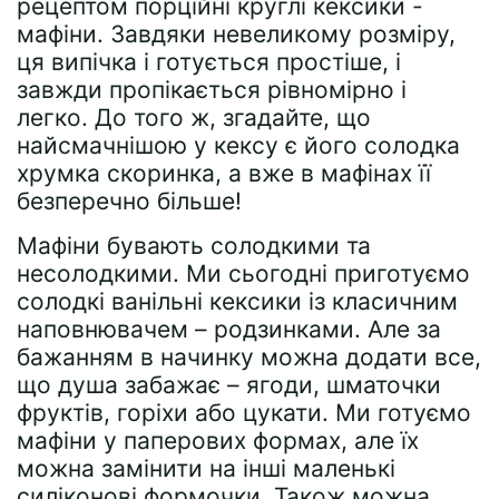
рецептом порційні круглі кексики -
мафіни. Завдяки невеликому розміру,
ця випічка і готується простіше, і
завжди пропікається рівномірно і
легко. До того ж, згадайте, що
найсмачнішою у кексу є його солодка
хрумка скоринка, а вже в мафінах її
безперечно більше!
Мафіни бувають солодкими та
несолодкими. Ми сьогодні приготуємо
солодкі ванільні кексики із класичним
наповнювачем – родзинками. Але за
бажанням в начинку можна додати все,
що душа забажає – ягоди, шматочки
фруктів, горіхи або цукати. Ми готуємо
мафіни у паперових формах, але їх
можна замінити на інші маленькі
силіконові формочки. Також можна