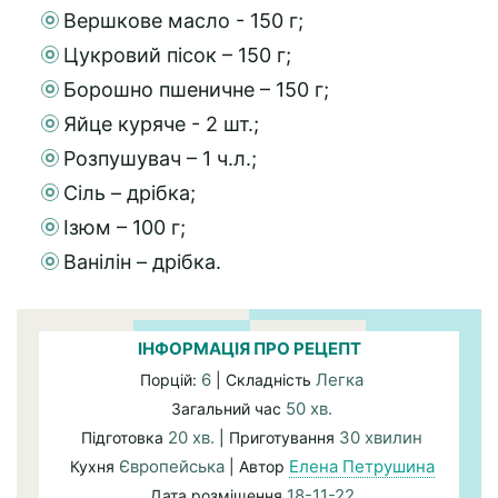
Вершкове масло - 150 г;
Цукровий пісок – 150 г;
Борошно пшеничне – 150 г;
Яйце куряче - 2 шт.;
Розпушувач – 1 ч.л.;
Сіль – дрібка;
Ізюм – 100 г;
Ванілін – дрібка.
ІНФОРМАЦІЯ ПРО РЕЦЕПТ
6
Легка
Порцій:
| Складність
50 хв.
Загальний час
20 хв.
30 хвилин
Підготовка
| Приготування
Європейська
Елена Петрушина
Кухня
| Автор
18-11-22
Дата розміщення