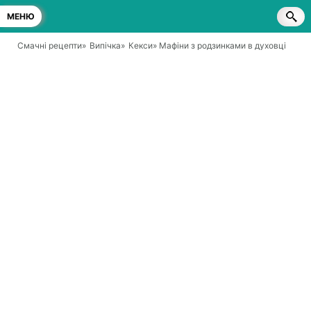
МЕНЮ
Смачні рецепти
»
Випічка
»
Кекси
» Мафіни з родзинками в духовці