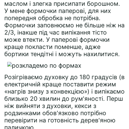
маслом і злегка присипати борошном.
У мене формочки паперові, для них
попередня обробка не потрібна.
Формочки заповнюємо не більше ніж на
2/3, інакше під час випікання тісто
може втекти. У паперові формочки
краще покласти поменше, адже
бортики тендітні і можуть нахилитися.
Розігріваємо духовку до 180 градусів (в
електричній краще поставити режим
«нагрів знизу з конвекцією») і випікаємо
близько 20 хвилин до рум'яності. Перш
ніж вийняти з духовки, кекси з
родзинками обов'язково потрібно
перевірити на готовність дерев'яною
паличкою.