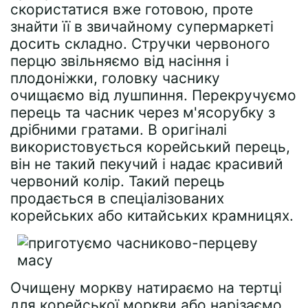
скористатися вже готовою, проте
знайти її в звичайному супермаркеті
досить складно. Стручки червоного
перцю звільняємо від насіння і
плодоніжки, головку часнику
очищаємо від лушпиння. Перекручуємо
перець та часник через м'ясорубку з
дрібними гратами. В оригіналі
використовується корейський перець,
він не такий пекучий і надає красивий
червоний колір. Такий перець
продається в спеціалізованих
корейських або китайських крамницях.
Очищену моркву натираємо на тертці
для корейської моркви або нарізаємо