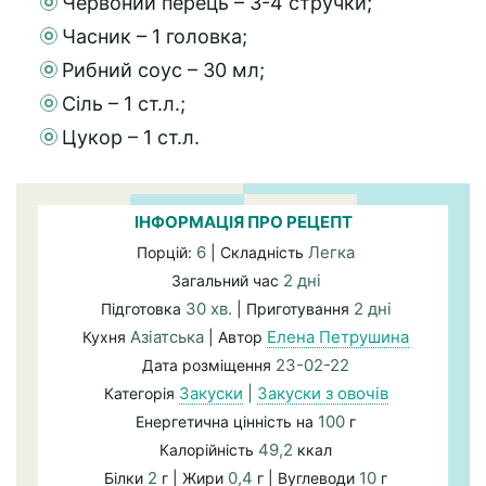
Червоний перець – 3-4 стручки;
Часник – 1 головка;
Рибний соус – 30 мл;
Сіль – 1 ст.л.;
Цукор – 1 ст.л.
ІНФОРМАЦІЯ ПРО РЕЦЕПТ
6
Легка
Порцій:
| Складність
2 дні
Загальний час
30 хв.
2 дні
Підготовка
| Приготування
Азіатська
Елена Петрушина
Кухня
| Автор
23-02-22
Дата розміщення
Закуски
|
Закуски з овочів
Категорія
100
Енергетична цінність на
г
49,2
Калорійність
ккал
2
0,4
10
Білки
г | Жири
г | Вуглеводи
г