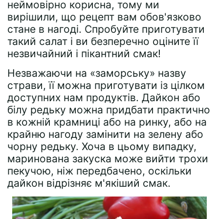
неймовірно корисна, тому ми
вирішили, що рецепт вам обов'язково
стане в нагоді. Спробуйте приготувати
такий салат і ви безперечно оціните її
незвичайний і пікантний смак!
Незважаючи на «заморську» назву
страви, її можна приготувати із цілком
доступних нам продуктів. Дайкон або
білу редьку можна придбати практично
в кожній крамниці або на ринку, або на
крайню нагоду замінити на зелену або
чорну редьку. Хоча в цьому випадку,
маринована закуска може вийти трохи
пекучою, ніж передбачено, оскільки
дайкон відрізняє м'якіший смак.