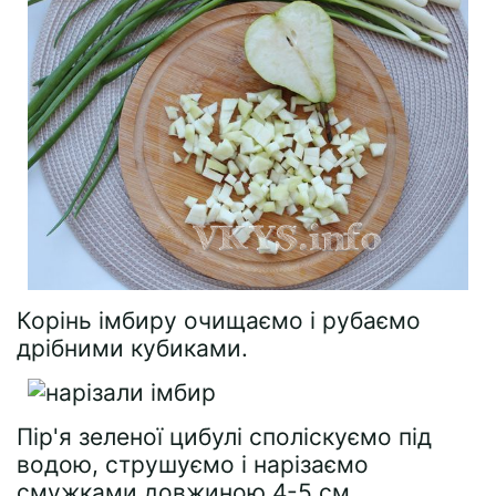
Корінь імбиру очищаємо і рубаємо
дрібними кубиками.
Пір'я зеленої цибулі споліскуємо під
водою, струшуємо і нарізаємо
смужками довжиною 4-5 см.