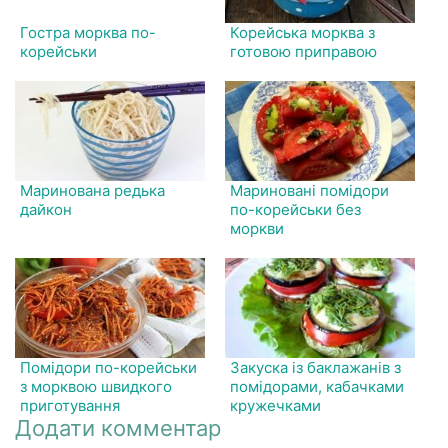
Гостра морква по-
Корейська морква з
корейськи
готовою приправою
Маринована редька
Мариновані помідори
дайкон
по-корейськи без
моркви
Помідори по-корейськи
Закуска із баклажанів з
з морквою швидкого
помідорами, кабачками
приготування
кружечками
Додати комментар