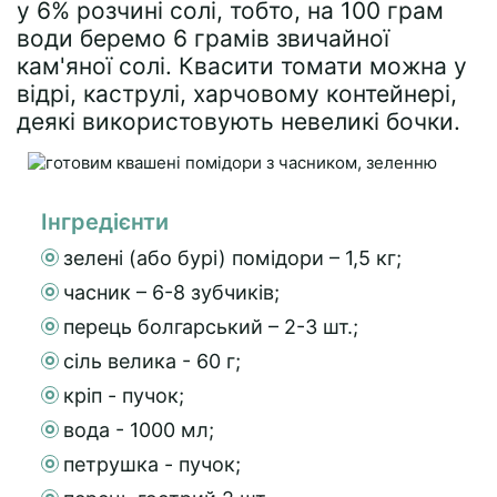
у 6% розчині солі, тобто, на 100 грам
води беремо 6 грамів звичайної
кам'яної солі. Квасити томати можна у
відрі, каструлі, харчовому контейнері,
деякі використовують невеликі бочки.
Інгредієнти
зелені (або бурі) помідори – 1,5 кг;
часник – 6-8 зубчиків;
перець болгарський – 2-3 шт.;
сіль велика - 60 г;
кріп - пучок;
вода - 1000 мл;
петрушка - пучок;