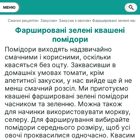
МЕНЮ
Смачні рецепти
»
Закуски
»
Закуски з овочів
» Фаршировані зелені кваш
Фаршировані зелені квашені
помідори
Помідори виходять надзвичайно
смачними і корисними, оскільки
квасяться без оцту. Заквасивши в
домашніх умовах томати, крім
апетитної закуски, у нас вийде ще й не
менш смачний розсіл. Ми приготуємо
квашені фаршировані зелені помідори
часником та зеленню. Можна також
для начинки використовувати моркву,
селеру. Для фарширування вибирайте
помідори середнього розміру, щоб усі
овочі проквасилися одночасно. Квасим