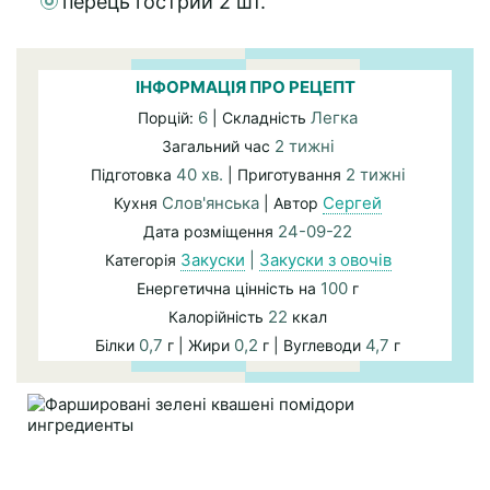
перець гострий 2 шт.
ІНФОРМАЦІЯ ПРО РЕЦЕПТ
6
Легка
Порцій:
| Складність
2 тижні
Загальний час
40 хв.
2 тижні
Підготовка
| Приготування
Слов'янська
Сергей
Кухня
| Автор
24-09-22
Дата розміщення
Закуски
|
Закуски з овочів
Категорія
100
Енергетична цінність на
г
22
Калорійність
ккал
0,7
0,2
4,7
Білки
г | Жири
г | Вуглеводи
г