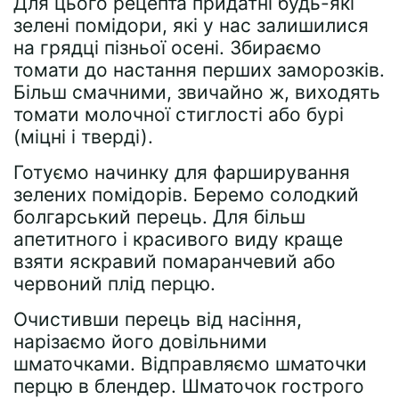
Для цього рецепта придатні будь-які
зелені помідори, які у нас залишилися
на грядці пізньої осені. Збираємо
томати до настання перших заморозків.
Більш смачними, звичайно ж, виходять
томати молочної стиглості або бурі
(міцні і тверді).
Готуємо начинку для фарширування
зелених помідорів. Беремо солодкий
болгарський перець. Для більш
апетитного і красивого виду краще
взяти яскравий помаранчевий або
червоний плід перцю.
Очистивши перець від насіння,
нарізаємо його довільними
шматочками. Відправляємо шматочки
перцю в блендер. Шматочок гострого