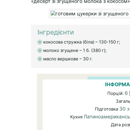
«десерт зі згущеного молока з кокосом»
Інгредієнти
кокосова стружка (біла) – 130-150 г;
молоко згущене – 1 б. (380 г);
масло вершкове – 30 г.
ІНФОРМА
6
Порцій:
Загал
30 х
Підготовка
Латиноамерикансь
Кухня
Дата ро