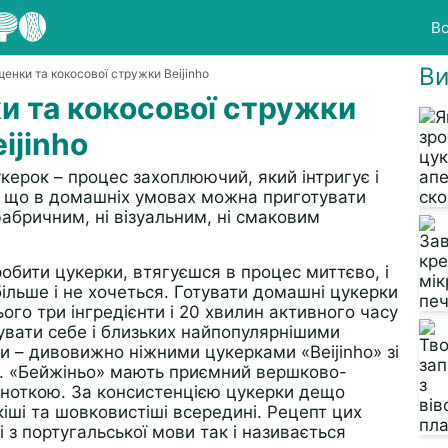
Вс
Ви
щенки та кокосової стружки Beijinho
и та кокосової стружки
ijinho
керок – процес захоплюючий, який інтригує і
и, що в домашніх умовах можна приготувати
фабричним, ні візуальним, ні смаковим
обити цукерки, втягуєшся в процес миттєво, і
ільше і не хочеться. Готувати домашні цукерки
ього три інгредієнти і 20 хвилин активного часу
вати себе і близьких найпопулярнішими
 – дивовижно ніжними цукерками «Beijinho» зі
и. «Бейжіньо» мають приємний вершково-
 ноткою. За консистенцією цукерки дещо
якіші та шовковистіші всередині. Рецепт цих
і з португальської мови так і називається