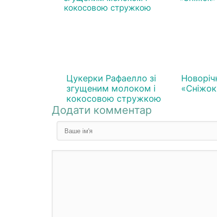
Цукерки Рафаелло зі
Новоріч
згущеним молоком і
«Сніжок
кокосовою стружкою
Додати комментар