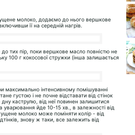
гущене молоко, додаємо до нього вершкове
включивши її на середній нагрів.
до тих пір, поки вершкове масло повністю не
ьку 100 г кокосової стружки (інша залишається
ри максимально інтенсивному помішуванні
ане густою і не почне відставати від стінок
 дну каструлю, від неї повинен залишитися
на уварювання йде 10-15 хв., в залежності від
згущене молоко може поміняти колір - від
тінків, знову ж таки, все залежить від