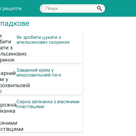
і рецепти
падкове
Як зробити цукати з
апельсинових скоринок
Заварний крем у
мікрохвильовій печі
Сирна запіканка з вівсяними
пластівцями