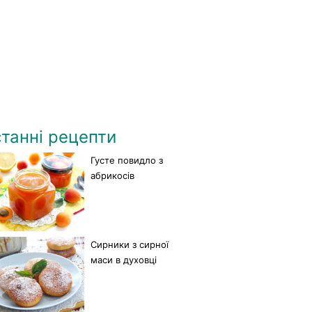
танні рецепти
Густе повидло з
абрикосів
Сирники з сирної
маси в духовці