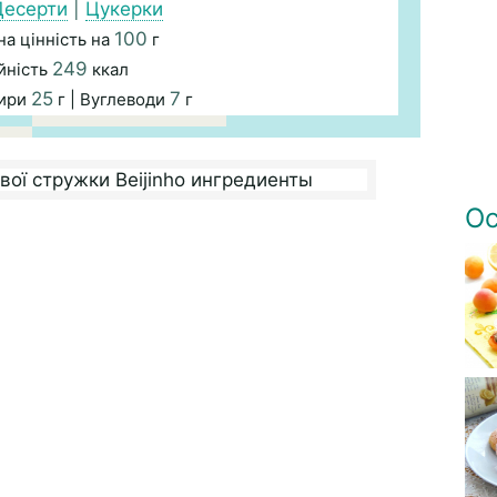
Десерти
|
Цукерки
100
а цінність на
г
249
йність
ккал
25
7
Жири
г | Вуглеводи
г
Ос