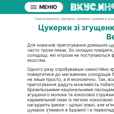
МЕНЮ
Смачні рецепти
»
Десерти
»
Цукерки
» Цукерки зі згу
Цукерки зі згущенк
Be
Для новачків приготування домашніх цу
часто трохи лякає, бо складно повірит
солодощі, які нітрохи не поступаються 
якостям.
Одного разу спробувавши самостійно зр
повертатися до магазинних солодощів б
не лише просто, а й економічно. Так, вс
приготування дадуть можливість побалу
бразильськими національними ласощами
згущеного молока та кокосової стружк
карамельний смак із легкою кокосовою
нагадують іриски – щільні зовні, але м'
цукерок з'явився в Бразилії і в переклад