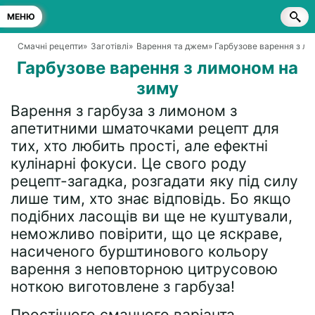
МЕНЮ
Смачні рецепти
»
Заготівлі
»
Варення та джем
» Гарбузове варення з л
Гарбузове варення з лимоном на
зиму
Варення з гарбуза з лимоном з
апетитними шматочками рецепт для
тих, хто любить прості, але ефектні
кулінарні фокуси. Це свого роду
рецепт-загадка, розгадати яку під силу
лише тим, хто знає відповідь. Бо якщо
подібних ласощів ви ще не куштували,
неможливо повірити, що це яскраве,
насиченого бурштинового кольору
варення з неповторною цитрусовою
ноткою виготовлене з гарбуза!
Простішого смачного варіанта