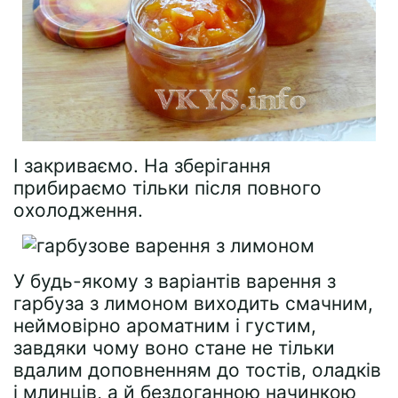
І закриваємо. На зберігання
прибираємо тільки після повного
охолодження.
У будь-якому з варіантів варення з
гарбуза з лимоном виходить смачним,
неймовірно ароматним і густим,
завдяки чому воно стане не тільки
вдалим доповненням до тостів, оладків
і млинців, а й бездоганною начинкою