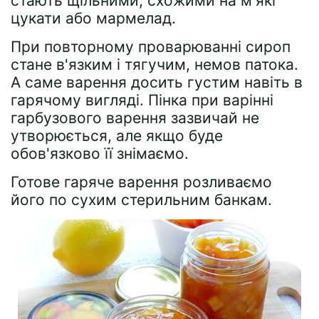
стають щільними, схожими на м'які
цукати або мармелад.
При повторному проварюванні сироп
стане в'язким і тягучим, немов патока.
А саме варення досить густим навіть в
гарячому вигляді. Пінка при варінні
гарбузового варення зазвичай не
утворюється, але якщо буде
обов'язково її знімаємо.
Готове гаряче варення розливаємо
його по сухим стерильним банкам.