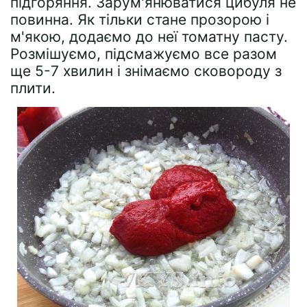
підгоряння. Зарум'янюватися цибуля не
повинна. Як тільки стане прозорою і
м'якою, додаємо до неї томатну пасту.
Розмішуємо, підсмажуємо все разом
ще 5-7 хвилин і знімаємо сковороду з
плити.