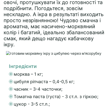
овочі, протушкувати їх до готовності та
подрібнити. Погодьтеся, зовсім
нескладно. А ікра в результаті виходить
просто незрівнянною! Чудово смачна і
ароматна, має насичено-морквяний
колір і багатий, ідеально збалансований
смак, який дещо нагадує кабачкову
ікру.
Інгредієнти
морква – 1 кг;
цибуля ріпчаста – 0,4-0,5 кг;
часник – 3-4 часточки;
Томатна паста (густа) - 3 ст.л. з гіркою;
цукор - 3-5 ст.л.;