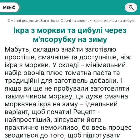
МЕНЮ
Смачні рецепти
»
Заготівлі
»
Овочі та зелень
» Ікра з моркви та цибулі 
Ікра з моркви та цибулі через
м'ясорубку на зиму
Мабуть, складно знайти заготівлю
простіше, смачніше та доступніше, ніж
ікра з моркви. У складі – мінімальний
набір овочів плюс томатна паста та
традиційні для заготівель добавки. І
якщо ви ще не пробували заготовляти
таким чином моркву, ця дуже смачна
морквяна ікра на зиму – ідеальний
варіант, щоб почати! Рецепт -
найпростіший, зіпсувати його
практично неможливо, бо весь процес
зводиться до того, щоб підготувати