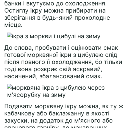
банки і вкутуємо до охолодження.
Остиглу ікру можна прибирати на
зберігання в будь-який прохолодне
місце.
До слова, пробувати і оцінювати смак
готової морквяної ікри з цибулею слід
після повного її охолодження, бо тільки
тоді вона розкриє свій яскравий,
насичений, збалансований смак.
Подавати морквяну ікру можна, як ту ж
кабачкову або баклажанну в якості
закуски, на додаток до м'ясного або
овочевого гарніру, до макаронних