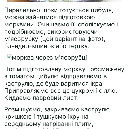
Паралельно, поки готується цибуля,
можна зайнятися підготовкою
морквини. Очищаємо її, споліскуємо і
подрібнюємо, використовуючи
м'ясорубку (цей варіант на фото),
блендер-млинок або тертку.
Потім підготовлену моркву і обсмажену
з томатом цибулю відправляємо в
каструлю, де буде варитися ікра.
Приправляємо все це цукром і сіллю.
Кидаємо лавровий лист.
Розмішуємо, закриваємо каструлю
кришкою і тушкуємо ікру на
середньому нагріванні плити,