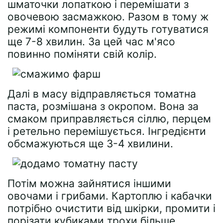
шматочки лопаткою і перемішати з
овочевою засмажкою. Разом в тому ж
режимі компоненти будуть готуватися
ще 7-8 хвилин. За цей час м'ясо
повинно поміняти свій колір.
Далі в масу відправляється томатна
паста, розмішана з окропом. Вона за
смаком приправляється сіллю, перцем
і ретельно перемішується. Інгредієнти
обсмажуються ще 3-4 хвилини.
Потім можна зайнятися іншими
овочами і грибами. Картоплю і кабачки
потрібно очистити від шкірки, промити і
порізати кубиками трохи більше