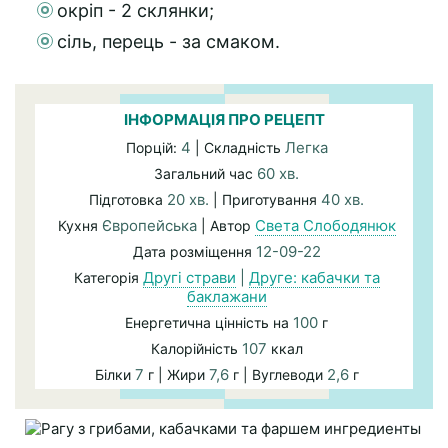
окріп - 2 склянки;
сіль, перець - за смаком.
ІНФОРМАЦІЯ ПРО РЕЦЕПТ
4
Легка
Порцій:
| Складність
60 хв.
Загальний час
20 хв.
40 хв.
Підготовка
| Приготування
Європейська
Света Слободянюк
Кухня
| Автор
12-09-22
Дата розміщення
Другі страви
|
Друге: кабачки та
Категорія
баклажани
100
Енергетична цінність на
г
107
Калорійність
ккал
7
7,6
2,6
Білки
г | Жири
г | Вуглеводи
г