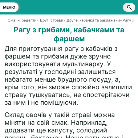
МЕНЮ
Смачні рецепти
»
Другі страви
»
Друге: кабачки та баклажани
» Рагу з 
Рагу з грибами, кабачками та
фаршем
Для приготування рагу з кабачків з
фаршем та грибами дуже зручно
використовувати мультиварку. У
результаті у господині залишиться
набагато менше брудного посуду, а,
крім того, він зможе спокійно залишити
страву тушкуватись, не спостерігаючи
за ним і не помішуючи.
Склад овочів у такій страві можна
міняти на свій смак. Наприклад,
додавати ще капусту, солодкий
перець, баклажан. Наше рагу ситне і