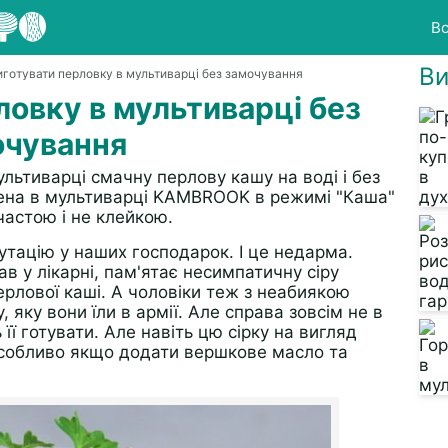
Вс
Ви
риготувати перловку в мультиварці без замочування
ловку в мультиварці без
очування
ультиварці смачну перлову кашу на воді і без
на ​​в мультиварці KAMBROOK в режимі "Каша"
частою і не клейкою.
тацію у наших господарок. І це недарма.
в у лікарні, пам'ятає несимпатичну сіру
ерлової каші. А чоловіки теж з неабиякою
яку вони їли в армії. Але справа зовсім не в
 її готувати. Але навіть цю сірку на вигляд
собливо якщо додати вершкове масло та