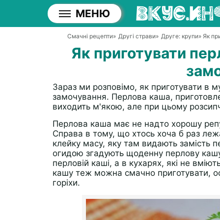
МЕНЮ
Смачні рецепти
»
Другі страви
»
Друге: крупи
» Як п
Як приготувати пер
зам
Зараз ми розповімо, як приготувати в м
замочування. Перлова каша, приготовле
виходить м'якою, але при цьому розсип
Перлова каша має не надто хорошу репу
Справа в тому, що хтось хоча б раз лежа
клейку масу, яку там видають замість п
огидою згадують щоденну перлову кашу, 
перловій каші, а в кухарях, які не вміють
кашу теж можна смачно приготувати, о
горіхи.