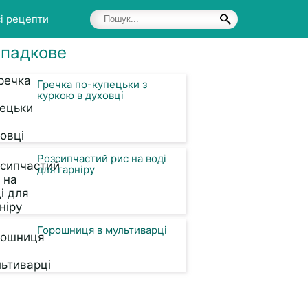
і рецепти
падкове
Гречка по-купецьки з
куркою в духовці
Розсипчастий рис на воді
для гарніру
Горошниця в мультиварці