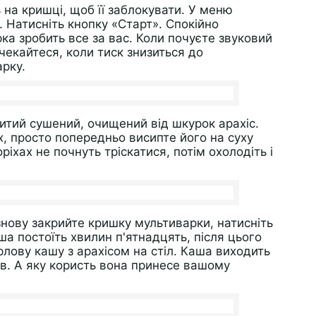
 на кришці, щоб її заблокувати. У меню
 Натисніть кнопку «Старт». Спокійно
ка зробить все за вас. Коли почуєте звуковий
чекайтеся, коли тиск знизиться до
арку.
итий сушений, очищений від шкурок арахіс.
ах, просто попередньо висипте його на суху
іхах не почнуть тріскатися, потім охолодіть і
знову закрийте кришку мультиварки, натисніть
ша постоїть хвилин п'ятнадцять, після цього
лову кашу з арахісом на стіл. Каша виходить
ів. А яку користь вона принесе вашому