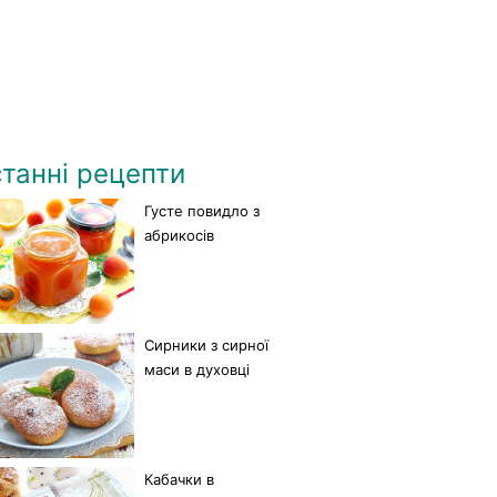
танні рецепти
Густе повидло з
абрикосів
Сирники з сирної
маси в духовці
Кабачки в