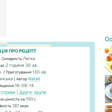
Ос
ЦІЯ ПРО РЕЦЕПТ
Легка
| Складність
2 години 30 хв.
час
в.
130 хв.
| Приготування
янська
Natali
| Автор
16-09-14
міщення
 страви
|
Друге: крупи
100
а цінність на
г
187
йність
ккал