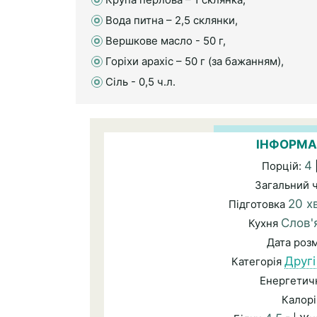
Вода питна – 2,5 склянки,
Вершкове масло - 50 г,
Горіхи арахіс – 50 г (за бажанням),
Сіль - 0,5 ч.л.
ІНФОРМА
4
Порцій:
Загальний 
20 х
Підготовка
Слов'
Кухня
Дата роз
Другі
Категорія
Енергетичн
Калорі