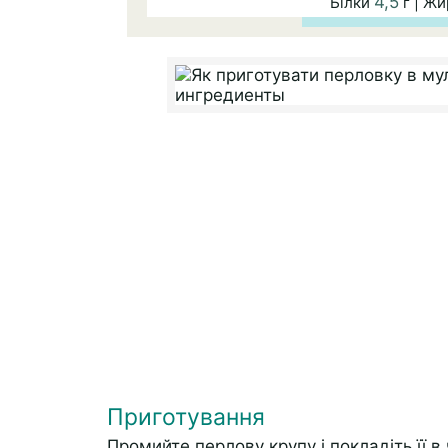
4,5
Білки
г | Ж
Приготування
Промийте перлову крупу і покладіть її 