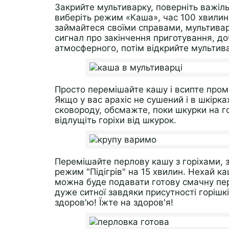
Закрийте мультиварку, поверніть важіль
виберіть режим «Каша», час 100 хвилин.
займайтеся своїми справами, мультивар
сигнал про закінчення приготування, до
атмосферного, потім відкрийте мультив
Просто перемішайте кашу і всипте пром
Якщо у вас арахіс не сушений і в шкірк
сковороду, обсмажте, поки шкурки на гор
відлущіть горіхи від шкурок.
Перемішайте перлову кашу з горіхами, 
режим "Підігрів" на 15 хвилин. Нехай ка
можна буде подавати готову смачну пер
дуже ситної завдяки присутності горішк
здоров'ю! Їжте на здоров'я!