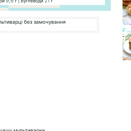
9,6
21
ири
г | Вуглеводи
г
в чашу мультиварки.