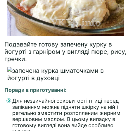
Подавайте готову запечену курку в
йогурті з гарніром у вигляді пюре, рису,
гречки.
Поради в приготуванні:
Для незвичайної соковитості птиці перед
запіканням можна підняти шкірку на ній і
ретельно змастити розтопленим жирним
вершковим маслом. В цьому випадку в
готовому вигляді вона вийде особливо