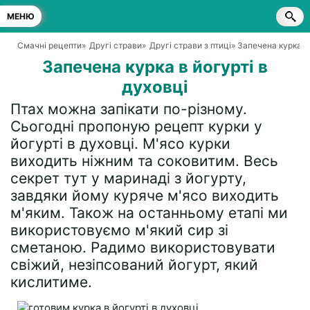
МЕНЮ
Смачні рецепти
»
Другі страви
»
Другі страви з птиці
» Запечена курка в 
Запечена курка в йогурті в
духовці
Птах можна запікати по-різному.
Сьогодні пропоную рецепт курки у
йогурті в духовці. М'ясо курки
виходить ніжним та соковитим. Весь
секрет тут у маринаді з йогурту,
завдяки йому куряче м'ясо виходить
м'яким. Також на останньому етапі ми
використовуємо м'який сир зі
сметаною. Радимо використовувати
свіжий, незіпсований йогурт, який
кислитиме.