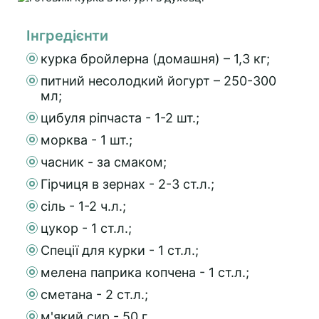
Інгредієнти
курка бройлерна (домашня) – 1,3 кг;
питний несолодкий йогурт – 250-300
мл;
цибуля ріпчаста - 1-2 шт.;
морква - 1 шт.;
часник - за смаком;
Гірчиця в зернах - 2-3 ст.л.;
сіль - 1-2 ч.л.;
цукор - 1 ст.л.;
Спеції для курки - 1 ст.л.;
мелена паприка копчена - 1 ст.л.;
сметана - 2 ст.л.;
м'який сир - 50 г.