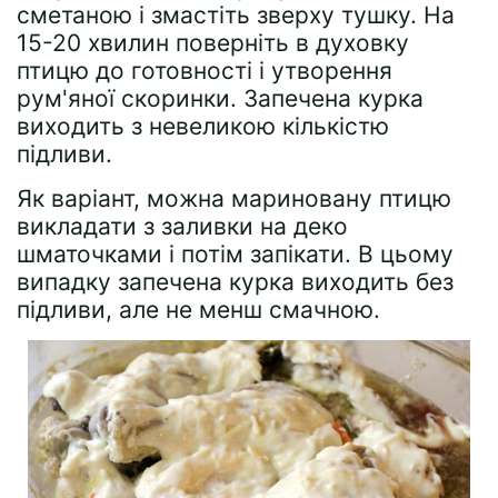
сметаною і змастіть зверху тушку. На
15-20 хвилин поверніть в духовку
птицю до готовності і утворення
рум'яної скоринки. Запечена курка
виходить з невеликою кількістю
підливи.
Як варіант, можна мариновану птицю
викладати з заливки на деко
шматочками і потім запікати. В цьому
випадку запечена курка виходить без
підливи, але не менш смачною.