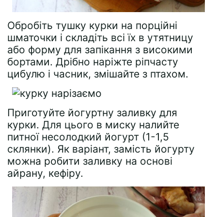
Обробіть тушку курки на порційні
шматочки і складіть всі їх в утятницу
або форму для запікання з високими
бортами. Дрібно наріжте ріпчасту
цибулю і часник, змішайте з птахом.
Приготуйте йогуртну заливку для
курки. Для цього в миску налийте
питної несолодкий йогурт (1-1,5
склянки). Як варіант, замість йогурту
можна робити заливку на основі
айрану, кефіру.