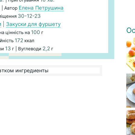
а
Елена Петрушина
| Автор
30-12-23
міщення
и
|
Закуски для фуршету
Ос
100
а цінність на
г
172
йність
ккал
13
2,2
ри
г | Вуглеводи
г