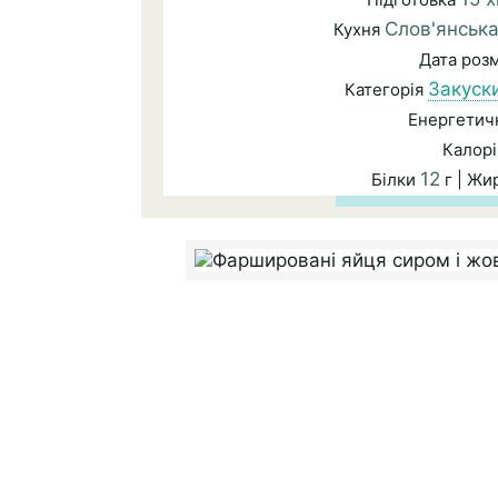
Слов'янськ
Кухня
Дата роз
Закуск
Категорія
Енергетичн
Калорі
12
Білки
г | Жи