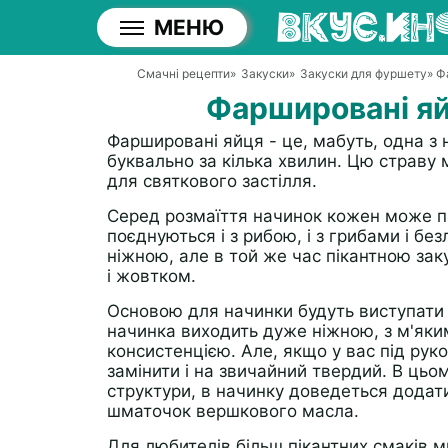
МЕНЮ
Смачні рецепти
»
Закуски
»
Закуски для фуршету
» Ф
Фаршировані яй
Фаршировані яйця - це, мабуть, одна з 
буквально за кілька хвилин. Цю страву 
для святкового застілля.
Серед розмаїття начинок кожен може пі
поєднуються і з рибою, і з грибами і бе
ніжною, але в той же час пікантною з
і жовтком.
Основою для начинки будуть виступати 
начинка виходить дуже ніжною, з м'як
консистенцією. Але, якщо у вас під рук
замінити і на звичайний твердий. В ць
структури, в начинку доведеться додат
шматочок вершкового масла.
Для любителів більш пікантних смаків 