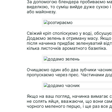
За допомогою блендера пробиваємо мас
виделкою, то суміш вийде дуже сухою і
або майонезу.
Свіжий кріп споліскуємо у воді, обсушу
Додаємо зелень в отриману масу. Якщо
після начинка придбає зеленуватий від
кілька листочків ароматного базиліка.
Очищаємо один або два зубчики часнику 
пропускаємо через прес. Частинами дод
Якщо на ваш погляд, начинка вимагає со
не солять яйця, вважаючи, що вони самі
чорного меленого перцю, і ще раз все 