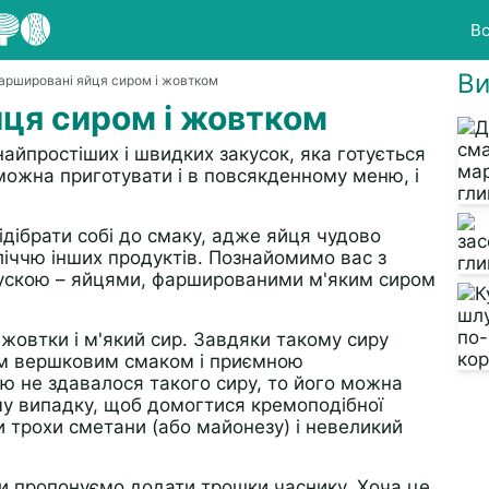
Вс
Ви
аршировані яйця сиром і жовтком
ця сиром і жовтком
найпростіших і швидких закусок, яка готується
можна приготувати і в повсякденному меню, і
дібрати собі до смаку, адже яйця чудово
зліччю інших продуктів. Познайомимо вас з
акускою – яйцями, фаршированими м'яким сиром
жовтки і м'який сир. Завдяки такому сиру
им вершковим смаком і приємною
ою не здавалося такого сиру, то його можна
ому випадку, щоб домогтися кремоподібної
и трохи сметани (або майонезу) і невеликий
ми пропонуємо додати трошки часнику. Хоча це