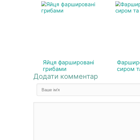
Яйця фаршировані
Фарширо
грибами
сиром т
Додати комментар