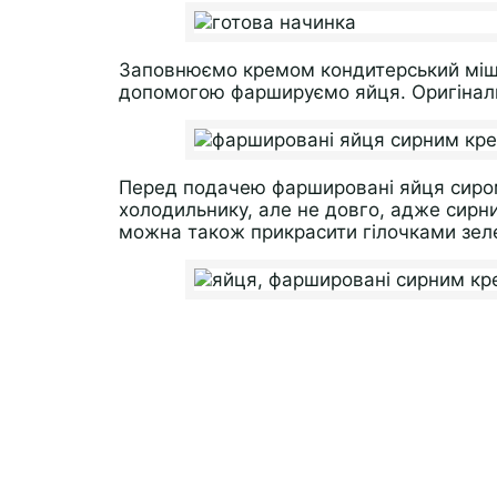
Заповнюємо кремом кондитерський мішок
допомогою фаршируємо яйця. Оригінальн
Перед подачею фаршировані яйця сиром
холодильнику, але не довго, адже сирн
можна також прикрасити гілочками зеле