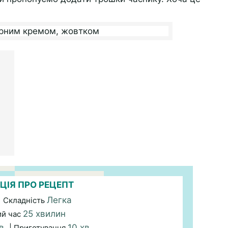
ЦІЯ ПРО РЕЦЕПТ
Легка
| Складність
25 хвилин
ий час
хв.
10 хв.
| Приготування