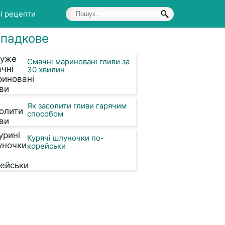
і рецепти
падкове
Смачні мариновані гливи за
30 хвилин
Як засолити гливи гарячим
способом
Курячі шлуночки по-
корейськи