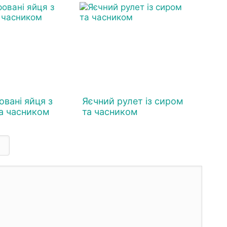
вані яйця з
Яєчний рулет із сиром
а часником
та часником