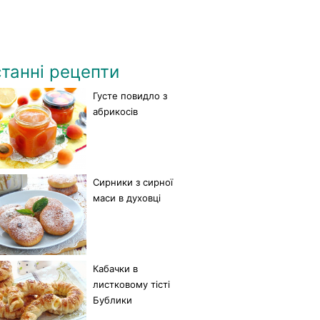
танні рецепти
Густе повидло з
абрикосів
Сирники з сирної
маси в духовці
Кабачки в
листковому тісті
Бублики