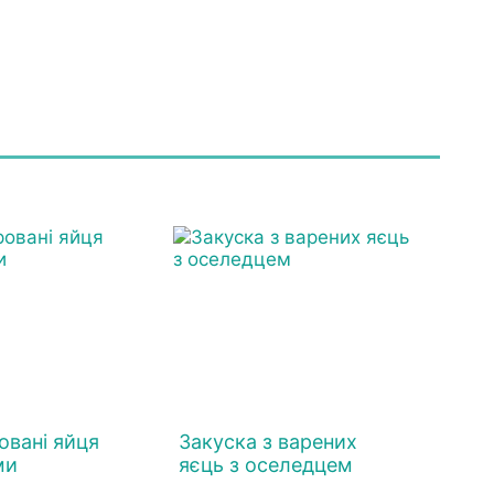
вані яйця
Закуска з варених
ми
яєць з оселедцем