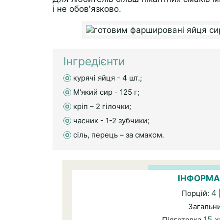
і не обов'язково.
Інгредієнти
курячі яйця - 4 шт.;
М'який сир - 125 г;
кріп – 2 гілочки;
часник - 1-2 зубчики;
сіль, перець – за смаком.
ІНФОРМА
4
Порцій:
Загальн
15 
Підготовка