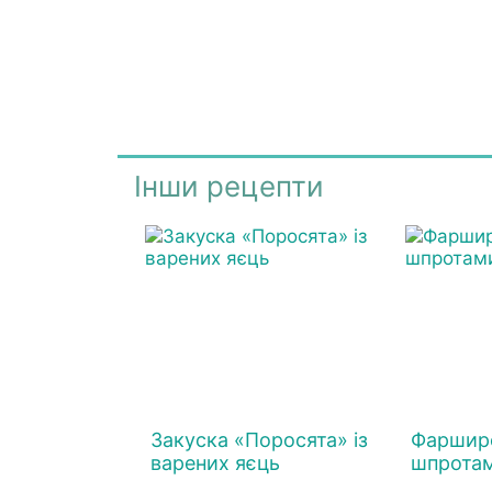
Інши рецепти
Закуска «Поросята» із
Фарширо
варених яєць
шпрота