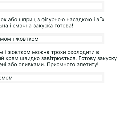
 або шприц з фігурною насадкою і з їх
а і смачна закуска готова!
 і жовтком можна трохи охолодити в
ий крем швидко завітрюється. Готову закуску
ні або оливками. Приємного апетиту!