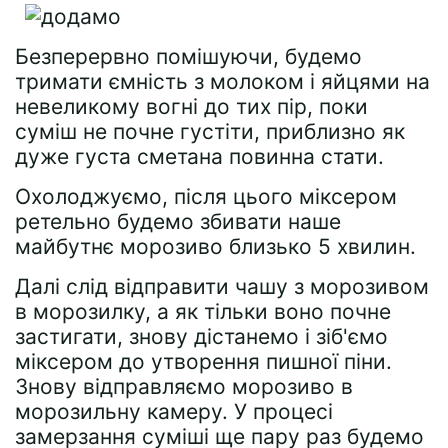
Безперервно помішуючи, будемо
тримати ємність з молоком і яйцями на
невеликому вогні до тих пір, поки
суміш не почне густіти, приблизно як
дуже густа сметана повинна стати.
Охолоджуємо, після цього міксером
ретельно будемо збивати наше
майбутнє морозиво близько 5 хвилин.
Далі слід відправити чашу з морозивом
в морозилку, а як тільки воно почне
застигати, знову дістанемо і зіб'ємо
міксером до утворення пишної піни.
Знову відправляємо морозиво в
морозильну камеру. У процесі
замерзання суміші ще пару раз будемо