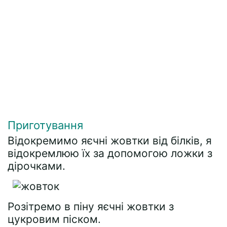
Приготування
Відокремимо яєчні жовтки від білків, я
відокремлюю їх за допомогою ложки з
дірочками.
Розітремо в піну яєчні жовтки з
цукровим піском.