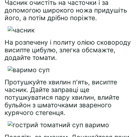
Часник очистіть на часточки і за
допомогою широкого ножа придушіть
його, а потім дрібно поріжте.
На розпечену і политу олією сковороду
висипте цибулю, злегка обсмажте,
додайте томати.
Протушкуйте хвилин п'ять, висипте
часник. Дайте заправці ще
потушкуватися пару хвилин, влийте
бульйон з шматочками звареного
курячого стегенця.