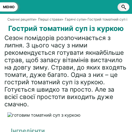
МЕНЮ
Смачні рецепти
»
Перші страви
»
Гарячі супи
» Гострий томатний суп із 
Гострий томатний суп із куркою
Сезон помідорів розпочинається з
липня. З цього часу з ними
рекомендується готувати якнайбільше
страв, щоб запасу вітамінів вистачило
на довгу зиму. Страви, до яких входять
томати, дуже багато. Одна з них – це
гострий томатний суп із куркою.
Готується швидко та просто. Але за
всієї своєї простоти виходить дуже
смачно.
Інгредієнти