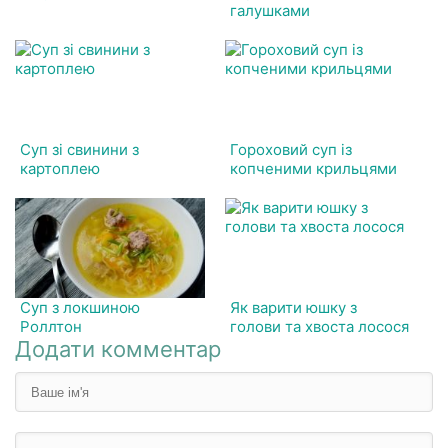
галушками
Суп зі свинини з
Гороховий суп із
картоплею
копченими крильцями
Суп з локшиною
Як варити юшку з
Роллтон
голови та хвоста лосося
Додати комментар