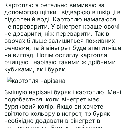
Картоплю я ретельно вимиваю за
допомогою щітки і відварюю в шкірці в
підсоленій воді. Картоплю намагаюся
не переварити. У вінегрет краще овочі
не доварити, ніж переварити. Так в
овочах більше залишиться поживних
речовин, та й вінегрет буде апетитніше
на вигляд. Потім остиглу картопля
очищаю і нарізаю такими ж дрібними
кубиками, як і буряк.
Змішую нарізані буряк і картоплю. Мені
подобається, коли вінегрет має
буряковий колір. Якщо ви хочете
світлого кольору вінегрет, то буряк
необхідно додавати в вінегрет в
останню чергу. Буряк, нарізавши і