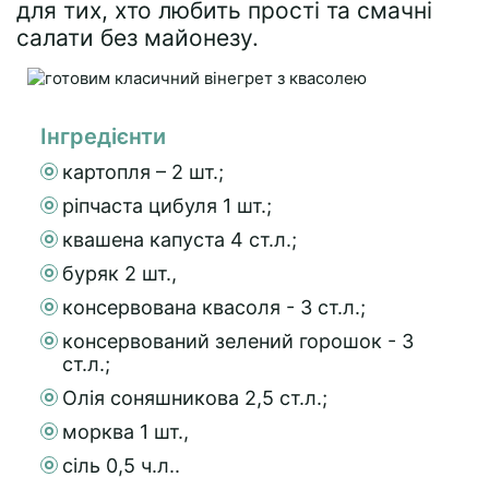
для тих, хто любить прості та смачні
салати без майонезу.
Інгредієнти
картопля – 2 шт.;
ріпчаста цибуля 1 шт.;
квашена капуста 4 ст.л.;
буряк 2 шт.,
консервована квасоля - 3 ст.л.;
консервований зелений горошок - 3
ст.л.;
Олія соняшникова 2,5 ст.л.;
морква 1 шт.,
сіль 0,5 ч.л..