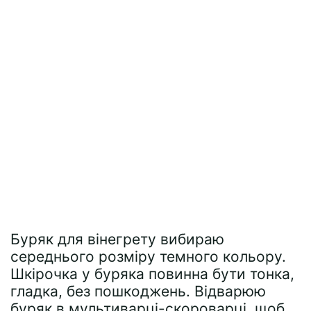
Буряк для вінегрету вибираю
середнього розміру темного кольору.
Шкірочка у буряка повинна бути тонка,
гладка, без пошкоджень. Відварюю
буряк в мультиварці-скороварці, щоб