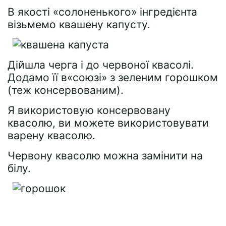
В якості «солоненького» інгредієнта
візьмемо квашену капусту.
Дійшла черга і до червоної квасолі.
Додамо її в«союзі» з зеленим горошком
(теж консервованим).
Я використовую консервовану
квасолю, ви можете використовувати
варену квасолю.
Червону квасолю можна замінити на
білу.