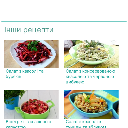
Інши рецепти
Салат з квасолі та
Салат з консервованою
буряків
квасолею та червоною
цибулею
Вінегрет із квашеною
Салат з квасолі з
капустою
тунцем та яблуком