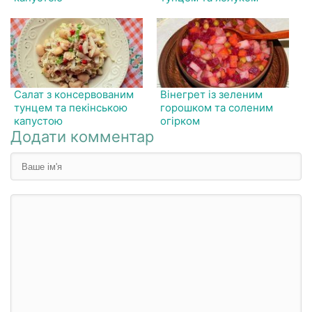
Салат з консервованим
Вінегрет із зеленим
тунцем та пекінською
горошком та соленим
капустою
огірком
Додати комментар