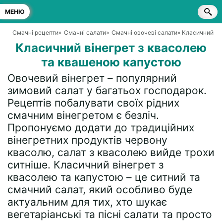
МЕНЮ
Смачні рецепти
»
Смачні салати
»
Смачні овочеві салати
» Класичний в
Класичний вінегрет з квасолею
та квашеною капустою
Овочевий вінегрет – популярний
зимовий салат у багатьох господарок.
Рецептів побалувати своїх рідних
смачним вінегретом є безліч.
Пропонуємо додати до традиційних
вінегретних продуктів червону
квасолю, салат з квасолею вийде трохи
ситніше. Класичний вінегрет з
квасолею та капустою – це ситний та
смачний салат, який особливо буде
актуальним для тих, хто шукає
вегетаріанські та пісні салати та просто