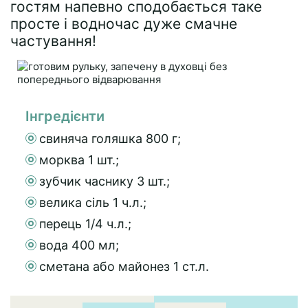
гостям напевно сподобається таке
просте і водночас дуже смачне
частування!
Інгредієнти
свиняча голяшка 800 г;
морква 1 шт.;
зубчик часнику 3 шт.;
велика сіль 1 ч.л.;
перець 1/4 ч.л.;
вода 400 мл;
сметана або майонез 1 ст.л.