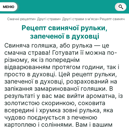
МЕНЮ
Смачні рецепти
»
Другі страви
»
Другі страви з м'яса
» Рецепт свинячої 
Рецепт свинячої рульки,
запеченої в духовці
Свиняча голяшка, або рулька — це
смачна страва! Готувати її можна по-
різному, як із попереднім
відварюванням протягом години, так і
просто в духовці. Цей рецепт рульки,
запеченої в духовці, розрахований на
запікання замаринованої голяшки. В
результаті у вас має вийти ароматна, із
золотистою скоринкою, соковита
всередині і хрумка зовні рулька, яка
чудово поєднується з печеною
картоплею і соліннями. Вам і вашим