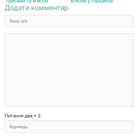
грибами та м'ясом
м'ясом у горщиках
Додати комментар
Питання
два + 2