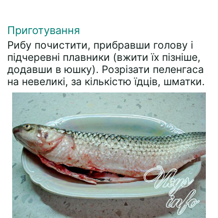
Приготування
Рибу почистити, прибравши голову і
підчеревні плавники (вжити їх пізніше,
додавши в юшку). Розрізати пеленгаса
на невеликі, за кількістю їдців, шматки.