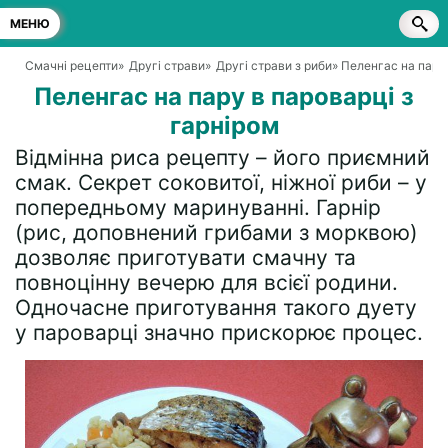
МЕНЮ
Смачні рецепти
»
Другі страви
»
Другі страви з риби
» Пеленгас на пару
Пеленгас на пару в пароварці з
гарніром
Відмінна риса рецепту – його приємний
смак. Секрет соковитої, ніжної риби – у
попередньому маринуванні. Гарнір
(рис, доповнений грибами з морквою)
дозволяє приготувати смачну та
повноцінну вечерю для всієї родини.
Одночасне приготування такого дуету
у пароварці значно прискорює процес.