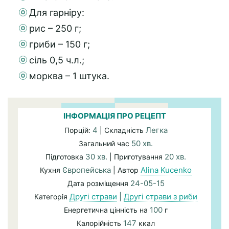
Для гарніру:
рис – 250 г;
гриби – 150 г;
сіль 0,5 ч.л.;
морква – 1 штука.
ІНФОРМАЦІЯ ПРО РЕЦЕПТ
4
Легка
Порцій:
| Складність
50 хв.
Загальний час
30 хв.
20 хв.
Підготовка
| Приготування
Європейська
Alina Kucenko
Кухня
| Автор
24-05-15
Дата розміщення
Другі страви
|
Другі страви з риби
Категорія
100
Енергетична цінність на
г
147
Калорійність
ккал