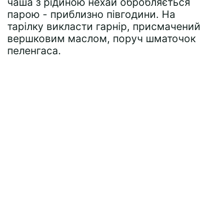
чаша з рідиною нехай обробляється
парою - приблизно півгодини. На
тарілку викласти гарнір, присмачений
вершковим маслом, поруч шматочок
пеленгаса.