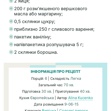
2 яйця;
200 г розм'якшеного вершкового
масла або маргарину;
0,5 склянки цукру;
приблизно 250 г сливового варення;
пакетик ваніліну;
напівпакетика розпушувача 5 г;
2 склянки борошна.
ІНФОРМАЦІЯ ПРО РЕЦЕПТ
6
Легка
Порцій:
| Складність
70 хв.
Загальний час
30 хв.
40 хв.
Підготовка
| Приготування
Європейська
Alina Kucenko
Кухня
| Автор
9-06-15
Дата розміщення
Випічка
|
Солодкі пироги
Категорія