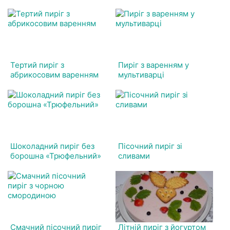
Тертий пиріг з
Пиріг з варенням у
абрикосовим варенням
мультиварці
Шоколадний пиріг без
Пісочний пиріг зі
борошна «Трюфельний»
сливами
Смачний пісочний пиріг
Літній пиріг з йогуртом