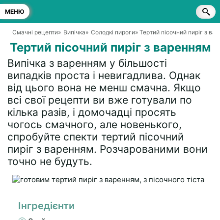
МЕНЮ
Смачні рецепти
»
Випічка
»
Солодкі пироги
» Тертий пісочний пиріг з ва
Тертий пісочний пиріг з варенням
Випічка з варенням у більшості
випадків проста і невигадлива. Однак
від цього вона не менш смачна. Якщо
всі свої рецепти ви вже готували по
кілька разів, і домочадці просять
чогось смачного, але новенького,
спробуйте спекти тертий пісочний
пиріг з варенням. Розчарованими вони
точно не будуть.
Інгредієнти