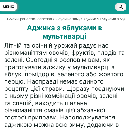
МЕНЮ
Смачні рецепти
»
Заготівлі
»
Соуси на зиму
» Аджика з яблуками в муль
Аджика з яблуками в
мультиварці
Літній та осінній урожай радує нас
різноманіттям овочів, фруктів, плодів та
зелені. Сьогодні я розповім вам, як
приготувати аджику у мультиварці з
яблук, помідорів, зеленого або жовтого
перцю. Насправді немає єдиного
рецепту цієї страви. Щоразу поєднуючи
в ньому різні комбінації овочів, зелені
та спецій, виходить шалене
різноманіття смаків цієї абхазької
гострої приправи. Насолоджуватися
аджикою можна всю зиму, додаючи в