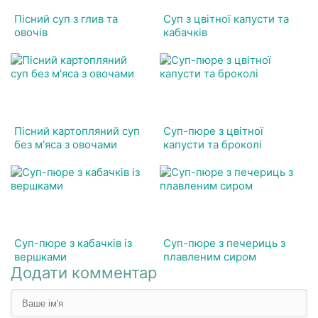
Пісний суп з глив та
Суп з цвітної капусти та
овочів
кабачків
Пісний картопляний суп
Суп-пюре з цвітної
без м'яса з овочами
капусти та броколі
Суп-пюре з кабачків із
Суп-пюре з печериць з
вершками
плавленим сиром
Додати комментар