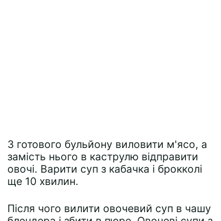
З готового бульйону виловити м'ясо, а
замість нього в каструлю відправити
овочі. Варити суп з кабачка і брокколі
ще 10 хвилин.
Після чого вилити овочевий суп в чашу
блендера і збити в пюре. Овочеві супи з