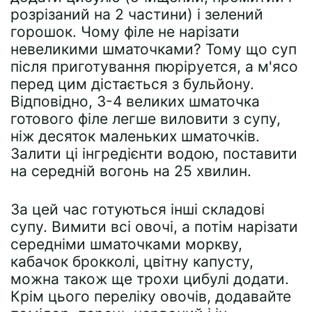
розрізаний на 2 частини) і зелений
горошок. Чому філе не нарізати
невеликими шматочками? Тому що суп
після приготування пюріруется, а м'ясо
перед цим дістається з бульйону.
Відповідно, 3-4 великих шматочка
готового філе легше виловити з супу,
ніж десяток маленьких шматочків.
Залити ці інгредієнти водою, поставити
на середній вогонь на 25 хвилин.
За цей час готуються інші складові
супу. Вимити всі овочі, а потім нарізати
середніми шматочками моркву,
кабачок брокколі, цвітну капусту,
можна також ще трохи цибулі додати.
Крім цього переліку овочів, додавайте