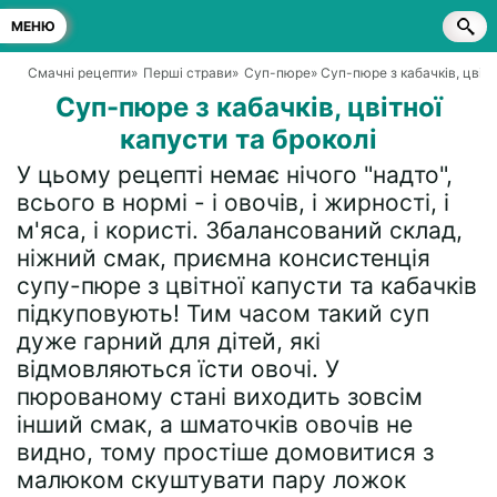
МЕНЮ
Смачні рецепти
»
Перші страви
»
Суп-пюре
» Суп-пюре з кабачків, цвітн
Суп-пюре з кабачків, цвітної
капусти та броколі
У цьому рецепті немає нічого "надто",
всього в нормі - і овочів, і жирності, і
м'яса, і користі. Збалансований склад,
ніжний смак, приємна консистенція
супу-пюре з цвітної капусти та кабачків
підкуповують! Тим часом такий суп
дуже гарний для дітей, які
відмовляються їсти овочі. У
пюрованому стані виходить зовсім
інший смак, а шматочків овочів не
видно, тому простіше домовитися з
малюком скуштувати пару ложок